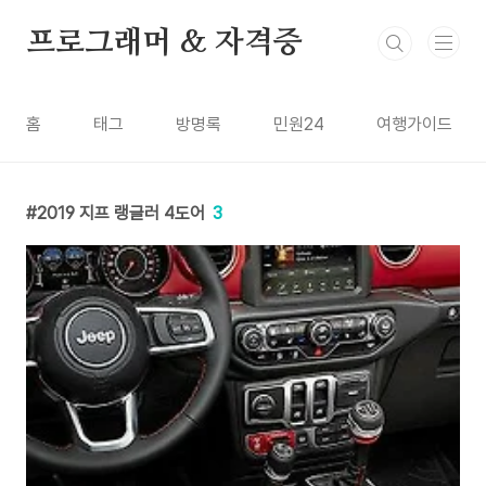
본문 바로가기
프로그래머 & 자격증
홈
태그
방명록
민원24
여행가이드
2019 지프 랭글러 4도어
3