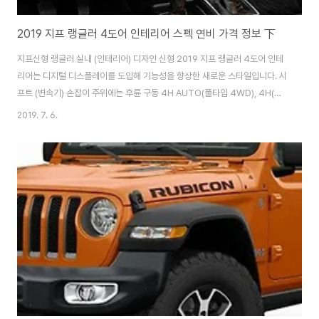
2019 지프 랭글러 4도어 인테리어 스펙 연비 가격 정보 下
지프신형 랭글러 실내 (인테리어) 디자인 신형 2019 지프 랭글러 4도어 인테
리어는 디지털 디스플레이를 도입해 기능성을 향상한 새로운 스타일입니다. 시
프트 (변속기) 손잡이 주위에는 후륜 구동 4H AUTO(풀타임 4WD), 4H(센
터 디퍼런셜 기어(차동 기어) 고정(잠금) 장치), 4L(저속)로 전환할 수 있는 트
2019. 7. 6.
랜스퍼 손잡이가 배치되었습니다. 앞 패널에는 전후 차동 기어 고정 장치의 스
위치(루비콘 표준 장비)가 장착되어 빠르게 주행 시스템을 전환할 수 있습니다.
계기판과 가운데 8.4 인치 디스플레이에는 수온 등 차량의 안팎과 좌우 기울기
상황이 알기 쉽게 표시되어 주행 상태를 파악할 수 있습니다. 인포테인먼트 시
스템은 Apple CarPlay와 Android Auto를 지원하므로 스마트폰 연동도 ..