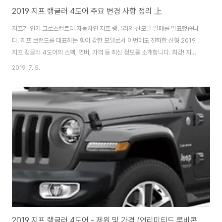
2019 지프 랭글러 4도어 주요 변경 사항 정리 上
지프가 인기 크로스컨트리 자동차인 지프 랭글러의 신모델 발매를 발표했습니
다. 지프 브랜드를 대표하는 힘이 강한 모델로서 이번에도 진화한 신형 2019
지프 랭글러 4도어의 스펙, 연비, 가격 등 최신 정보를 소개합니다. 최강! 지프
신형 랭글러 언리미티드 루비콘 발매!▼ 지프 신형 랭글러 언리미티드 루비콘
2019. 7. 5.
이미지 지프가, 크로스컨트리 모델 "랭글러" 신모델인 "랭글러 언리미티드 루
비콘" 발매를 발표했습니다. 지프 랭글러는 험로 주파 성능이 세일즈 포인트입
니다. 지프 차량 중에서도 특히 주행 성능을 중시한 모델로 알려져, 억센 스타일
과 높은 내구성에 팬이 많은 모델입니다. 새로운 세대의 랭글러는 2018년 11
월 풀 모델 체인지가 진화한 파워 트레인(전동기구)을 포함하여 큰 인기를 끌었
습니다. 신형 랭글러..
2019 지프 랭글러 4도어 - 제원 및 가격 (언리미티드 루비콘 V6 엔진)