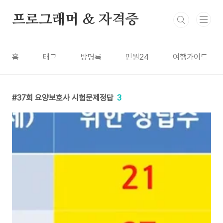
본문 바로가기
프로그래머 & 자격증
홈
태그
방명록
민원24
여행가이드
37회 요양보호사 시험문제정답
3