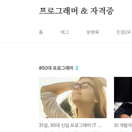
본문 바로가기
프로그래머 & 자격증
홈
태그
방명록
민원24
50대 프로그래머
2
31살, 30대 신입 프로그래머 IT 도전은 미친짓일까?