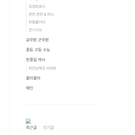
요양보호사
운전 관련 & 버스
위험물기사
전기기사
공무원 군무원
중등 고등 수능
한중일 역사
위진남북조 100화
블라블라
메인
최근글
인기글