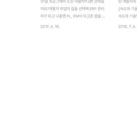
31살 프로그래머 도전 어떨까?나쁜 선택일
SI 개발자와
까요?개발자 취업의 길을 선택해 ERP 관리
[속도와 기술
자가 되고 나중엔 PL, PM이 되고픈 꿈을 가
속도와 기술력
질 수 있어요. 그래서 회계 공부도 꾸준히 해
발자에게 요
2019. 6. 18.
2018. 7. 6.
야 하는데, 나이가 걸립니다. 보통 공무원이
니다. SI 
나 대기업 등을 준비하다 포기한 분들이 이런
라 기능을 팝
고민을 하십니다. 멘탈이 나가서 정신 차리고
판다는 뜻입
현실을 떠올리게 된 케이스라고 봐야겠네요.
아무리 뛰어
나이는 들었고 취업하려고 보니 경력은 없고,
맞추지 못하
아르바이트 이력이라도 쓰자니 31살의 나이
로 인정받을 
에 고작 이거밖에 없는지 자존감도 많이 떨어
프로그래머와 
지죠. 30대란 나이도 그렇고, 여러모로 답답
인기가 많고
하실 겁니다. 보통 이런 경우엔 개발자의 길
납니다. 스트
을 포기하라고 이야기합니다. 일단 나이가 많
도로 기술력
고 아무리 경력이 없다손 치더라도 손에 익은
시장에선 이
일이 있을 테니 그 길을 걸으라고 조언하죠.
제공하는 게
한편, 31살..
야 시..