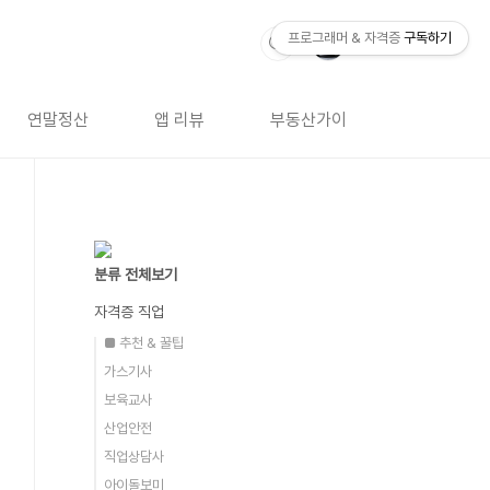
프로그래머 & 자격증
구독하기
연말정산
앱 리뷰
부동산가이드
자격증 
분류 전체보기
자격증 직업
■ 추천 & 꿀팁
가스기사
보육교사
산업안전
직업상담사
아이돌보미