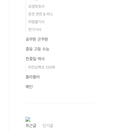
요양보호사
운전 관련 & 버스
위험물기사
전기기사
공무원 군무원
중등 고등 수능
한중일 역사
위진남북조 100화
블라블라
메인
최근글
인기글