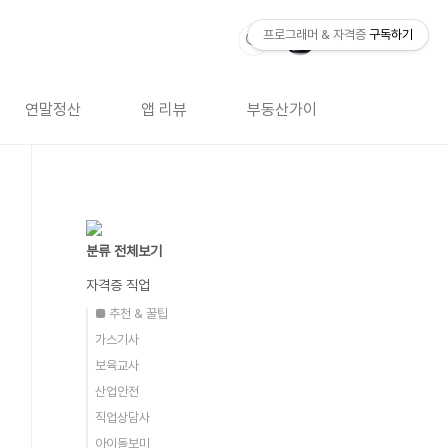
프로그래머 & 자격증
구독하기
연말정산
앱 리뷰
부동산가이드
자격증 
분류 전체보기
자격증 직업
■ 추천 & 꿀팁
가스기사
보육교사
산업안전
직업상담사
아이돌보미