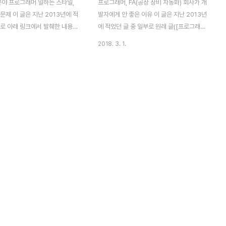
분야 프로그래머 일하는 스타일,
프로그래머, FA(공장 장비 자동화) 회사가 개
문제 이 글은 지난 2013년에 적
발자에게 안 좋은 이유 이 글은 지난 2013년
부로 아래 링크에서 발췌한 내용입
에 적었던 글 중 일부로 원래 글([프로그래머]
읽어볼 글 - 프로그래머 능력 판단
내 능력은 어떻게 증명할까? [링크])의 일부
2018. 3. 1.
] 지난 2013년에 FA 분야에서
입니다. 글이 너무 길어져 따로 분리해 포스
 일 두 가지 소개하며, 되도록
팅합니다. 원래 글은 전체 글자수가 12,000
읽어보시길 권합니다. FA 분야
자 정도 되어서 도저히 놔둘 수가 없었습니
스트레스답답한 상황에 놓여있는
다. 몇 개로 쪼개긴 했는데, 문맥이 흐트러질
리라 생각합니다. 본인이 본인 능
까 걱정이긴 하네요. 그리고 경험은 상대적입
을 수 있는 기회나 방법에 대해선
니다. 제가 안 좋은 공장 장비 자동화 회사를
각해 봐야 합니다. 어차피 프로그
다녀서 안 좋은 기억이 남았을 수도 있고, 원
력을 100% 또는 50%라도 발
래 공장 장비 자동화 회사가 그럴 수도 있습
 게 현실이라면, 현재 상황에 맞
니다. 그건 경험과 주변 개발자 이야기를 얼
 최대한 보여줘야 합니다. 여기
마나 접했냐에 따라 다르겠죠. 이건 저의 이
, 경험 - 기본 능력 - 주변 도움
야기입니다. 무려 5년도 더 지난 이야기. FA
다. 경험과 주변 도움은 같..
분야를 떠나며 적었던 글입니다. 먼저 읽..