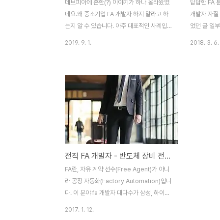
데브피아에 흔한(?) 이야기가 하나 올라왔었
답답한 FA 
네요.왜 중소기업 FA 개발자 하지 말라고 하
개발자 자질 
는지 알 수 있습니다. 아주 대표적인 사례입
었던 글 일
니다. 잘 읽어보세요. 제목 : 내가 이렇게 고충
니다. 먼저 
2019. 9. 1.
2018. 3. 6.
하소연할 줄이야 (퇴사 결정하고 사직서 제출
기준? [링크
했어요)얼마 전 대구의 모 회사에 차장 개발
겪었던 답답한
자로 입사를 했습니다. FA 회사 면접 때 K이
윗글을 먼저 
사가 전 회사 얘기를 해보라더군요. 문서 있
에서 받는 
는데 최신도 아니고 소스에 주석도 없고 SM
분들이 많으
을 가지고 SI성 프로젝트를 개발시키고 알정
력을 증명받
쪼고 (금요일 저녁쯤에 회의 잡아서 월요일
여러모로 생
사장한테 보고해야 된다고 그러는 격.. 주말
래머인 내 능
휴일 출근해라 이거죠 뭐) ... 이렇게 큼지막한
휘할 수 없는
전직 FA 개발자 - 반도체 장비 전망? 별로입니다
걸 얘기 했죠.그랬더니 K이사가 뭐 그런 곳이
춰 내 능력을
있냐면서 우리 회사는 그렇지 않다! 소스에
에 필요한 건
FA란, 자유 계약 선수(Free Agent)가 아니
주석도 많고 문서도 제대로 되어 있고, 업무..
등이 되겠습니
라 공장 자동화(Factory Automation)입니
다. 이 분야 fa 개발자 대다수가 삼성, 하이닉
스 등을 비롯한 반도체 분야에 종사하고 있습
2017. 1. 12.
니다. 일반적으로 FA 개발자라 하면 반도체