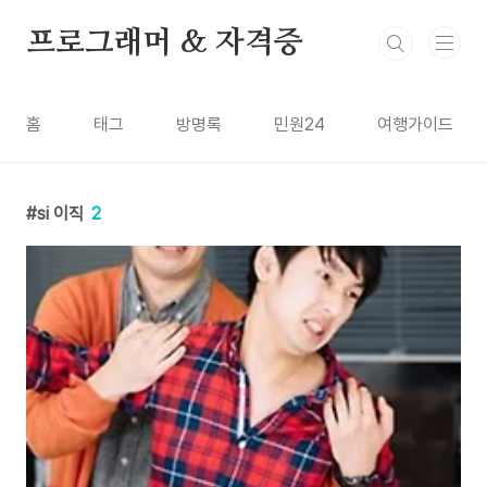
본문 바로가기
프로그래머 & 자격증
홈
태그
방명록
민원24
여행가이드
si 이직
2