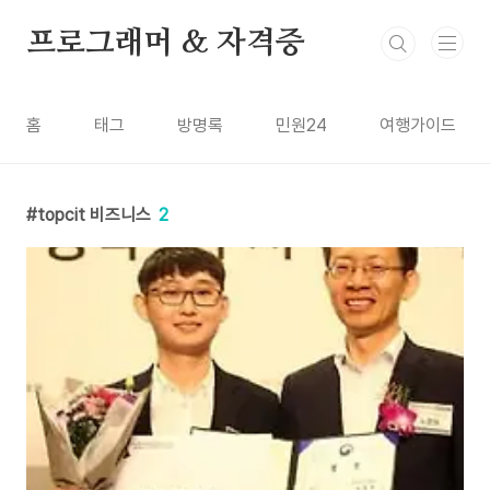
본문 바로가기
프로그래머 & 자격증
홈
태그
방명록
민원24
여행가이드
topcit 비즈니스
2