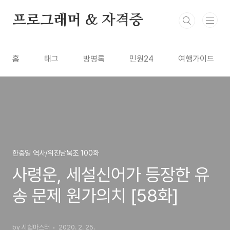
본문 바로가기
프로그래머 & 자격증
홈
태그
방명록
민원24
여행가이드
한중일 역사/위진남북조 100화
사령운, 세설신어가 등장한 유
송 문제 원가의치 [58화]
by 시험마스터
2020. 2. 25.