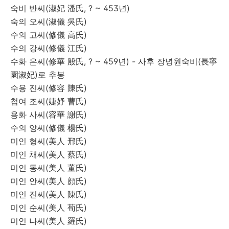
숙비 반씨(淑妃 潘氏, ? ~ 453년)
숙의 오씨(淑儀 吳氏)
수의 고씨(修儀 高氏)
수의 강씨(修儀 江氏)
수화 은씨(修華 殷氏, ? ~ 459년) - 사후 장녕원숙비(長寧
園淑妃)로 추봉
수용 진씨(修容 陳氏)
첩여 조씨(婕妤 曹氏)
용화 사씨(容華 謝氏)
수의 양씨(修儀 楊氏)
미인 형씨(美人 邢氏)
미인 채씨(美人 蔡氏)
미인 동씨(美人 董氏)
미인 안씨(美人 顔氏)
미인 진씨(美人 陳氏)
미인 순씨(美人 荀氏)
미인 나씨(美人 羅氏)