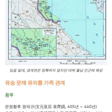
임읍 일대, 경계면은 정확하지 않지만 대략 월남 인근에 해당
유송 문제 유의륭 가족 관계
황후
문원황후 원제규(文元皇后 袁齊嬀, 405년 ~ 440년)