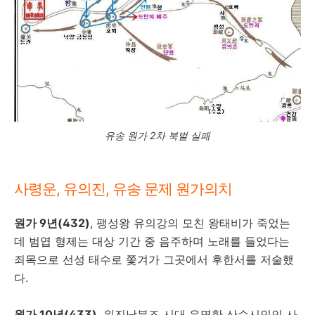
유송 원가 2차 북벌 실패
사령운, 유의진, 유송 문제 원가의치
원가 9년(432)
, 팽성왕 유의강의 모친 왕태비가 죽었는
데 범엽 형제는 대상 기간 중 음주하며 노래를 들었다는
죄목으로 선성 태수로 쫓겨가 그곳에서 후한서를 저술했
다.
원가 10년(433)
, 위진남북조 시대 유명한 산수시인인 사