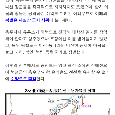
나선 장군들을 적극적으로 지지하지도 못했으며, 황하 이
남의 땅들은 공격하긴 쉬워도 지키긴 어려우므로 이때의
북벌은 사실상 군사 시위
에 불과했다.
총주자사 유흥조가 하북으로 진격해 태항산 일대를 장악
해야 한다고 상주했으나 조정에선 이를 받아들이지 않았
고, 북위 탁발도는 이런 송나라의 미진한 공세에 마음을
놓고 대하, 북연, 북량 등을 차례로 정벌했다.
이후의 전투에서도 승전보는 없고 패전 소식만 전해졌으
며 북벌군의 총수 장사왕 유의흔도 전선을 유지할 수 없기
에
수양으로 퇴각
한다.