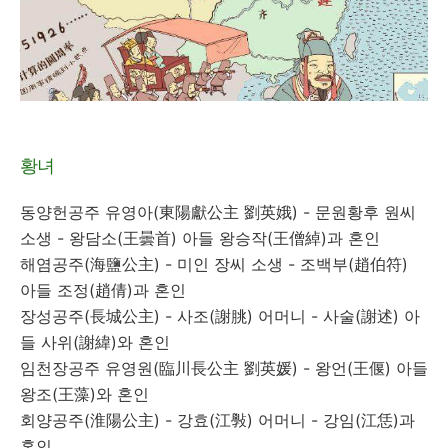
황녀
동양헌공주 유영아(東陽獻公主 劉英娥) - 문원황후 원씨
소생 - 왕담소(王曇首) 아들 왕승작(王僧綽)과 혼인
해염공주(海鹽公主) - 미인 장씨 소생 - 조백부(趙伯符)
아들 조정(趙倩)과 혼인
장성공주(長城公主) - 사조(謝朓) 어머니 - 사술(謝述) 아
들 사위(謝緯)와 혼인
임천장공주 유영원(臨川長公主 劉英媛) - 왕언(王偃) 아들
왕조(王藻)와 혼인
회양공주(淮陽公主) - 강효(江斅) 어머니 - 강임(江恁)과
혼인