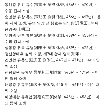
동해왕 유위 휴수(東海王 劉褘 休秀, 436년 ~ 470년) -
수용 진씨 소생
송명왕 유창 휴도(宋明王 劉昶 休道, 436년 ~ 497년) - 용
화 사씨 소생, 유송 멸망 전 봉호는 단양왕(丹陽王), 북위
송명왕(宋明王)
무창왕 유혼 휴연(武昌王 劉渾 休淵, 439년 ~ 455년) -
수의 강씨 소생
상동왕 유욱 휴병(湘東王 劉彧 休炳, 439년 ~ 472년) -
명선황태후 심씨 소생, 제7대 황제 명제(明帝)
건안왕 유휴인(建安王 劉休仁, 443년 ~ 471년) - 수의 양
씨 소생
진평랄왕 유휴우(晉平剌王 劉休佑, 445년 ~ 471년) - 미
인 형씨 소생
해릉왕 유휴무(海陵王 劉休茂, 445년 ~ 461년) - 미인 채
씨 소생
파양애왕 유휴업(鄱陽哀王 劉休業, 445년 ~ 456년) - 미
인 동씨 소생