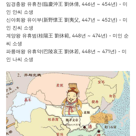
임경충왕 유휴천(臨慶沖王 劉休倩, 446년 ~ 454년) - 미
인 안씨 소생
신야회왕 유이부(新野懷王 劉夷父, 447년 ~ 452년) - 미
인 진씨 소생
계양왕 유휴범(桂陽王 劉休範, 448년 ~ 474년) - 미인 순
씨 소생
파릉애왕 유휴약(巴陵哀王 劉休若, 448년 ~ 471년) - 미
인 나씨 소생