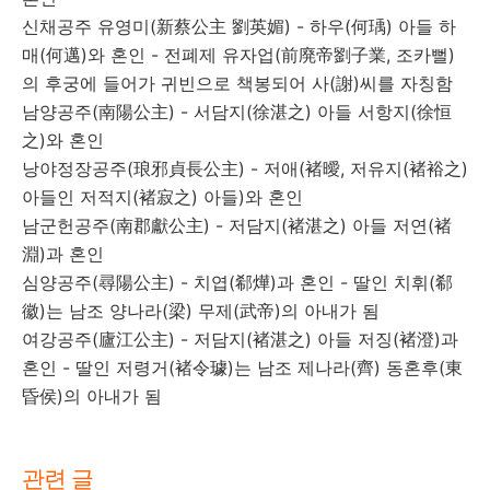
신채공주 유영미(新蔡公主 劉英媚) - 하우(何瑀) 아들 하
매(何邁)와 혼인 - 전폐제 유자업(前廃帝劉子業, 조카뻘)
의 후궁에 들어가 귀빈으로 책봉되어 사(謝)씨를 자칭함
남양공주(南陽公主) - 서담지(徐湛之) 아들 서항지(徐恒
之)와 혼인
낭야정장공주(琅邪貞長公主) - 저애(褚曖, 저유지(褚裕之)
아들인 저적지(褚寂之) 아들)와 혼인
남군헌공주(南郡獻公主) - 저담지(褚湛之) 아들 저연(褚
淵)과 혼인
심양공주(尋陽公主) - 치엽(郗燁)과 혼인 - 딸인 치휘(郗
徽)는 남조 양나라(梁) 무제(武帝)의 아내가 됨
여강공주(廬江公主) - 저담지(褚湛之) 아들 저징(褚澄)과
혼인 - 딸인 저령거(褚令璩)는 남조 제나라(齊) 동혼후(東
昏侯)의 아내가 됨
관련 글