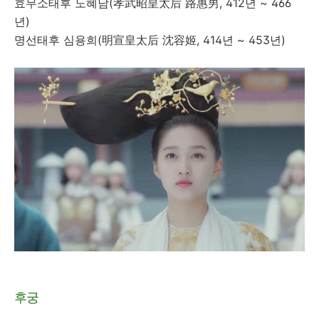
효무소태후 노혜남(孝武昭皇太后 路惠男, 412년 ~ 466
년)
명선태후 심용희(明宣皇太后 沈容姬, 414년 ~ 453년)
후궁