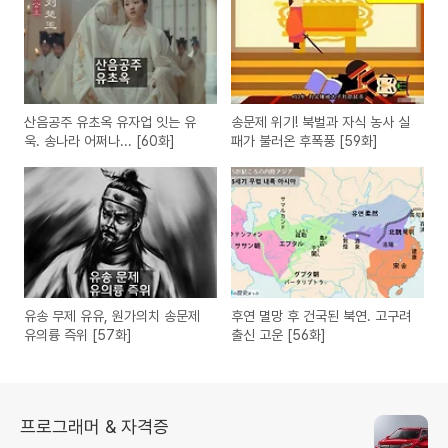
산음공주 유초옥 유자업 잇는 유
송문제 위기! 북벌과 자식 농사 실
욱. 송나라 어쩌나... [60화]
패가 불러온 후폭풍 [59화]
유송 무제 유유, 원가의치 송문제
후연 멸망 후 건국된 북연. 고구려
유의륭 즉위 [57화]
출신 고운 [56화]
프로그래머 & 자격증