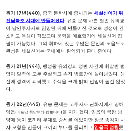
원가 17년(440)
, 중국 문학사에 중시되는
세설신어가 위
진남북조 시대에 만들어졌다
. 유송 문제 사촌 형인 유의경
이 남연주자사로 임명된 뒤에 만들어진 것으로 성정이 간
소하고 욕심이 적었으며 문학을 애호했기에 세설신어 집
필이 가능했다. 그의 휘하에 있는 수많은 문인의 도움으로
완성된 세설신어는 국내에서 완역되어 판매 중이다.
원가 21년(444)
, 팽성왕 유의강의 정변 사건에 휘말린 범
엽이 일족이 모두 주살되고 손자 범로만이 살아남았다. 생
전에 성격이 괴팍했고 주색을 크게 밝혀 인망이 높진 않았
다.
원가 22년(445)
, 유송 문제는 고주자사 단화지에게 명해
임읍
을 치게 했다. 임읍의 국왕 범
(베트남 중남부와 캄보디아)
양매 등이 코끼리 부대로 승세를 이었지만 장군 종각이 사
자 모형을 만들어 코끼리 부대를 물리치고
임읍국 점령
했