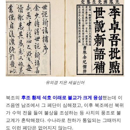
유의경 지은 세설신어
북조의
후조 황제 석호 이래로 불교가 크게 융성
했는데 이
즈음엔 남조에서 그 폐단이 심해졌고, 이후 북조에선 북위
가 수억 전을 들여 불상을 조성하는 등 사치의 풍조로 불
교계가 혼탁해졌다. 수나라로 천하가 통일되는 그때까지
도 이런 폐단은 없어지지 않는다.