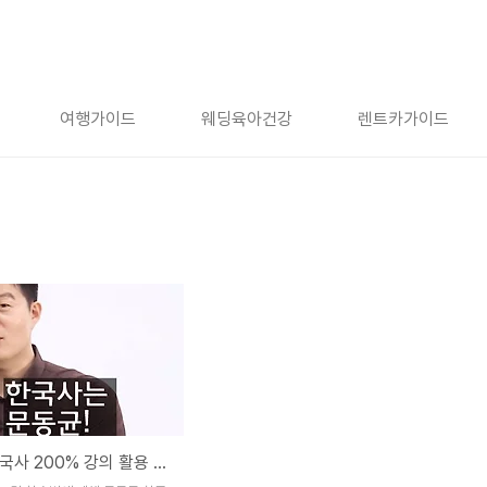
여행가이드
웨딩육아건강
렌트카가이드
문동균 한국사 200% 강의 활용 방법 : 판서노트 추천