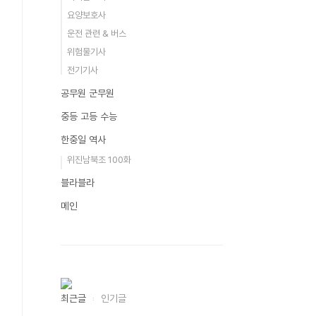
요양보호사
운전 관련 & 버스
위험물기사
전기기사
공무원 군무원
중등 고등 수능
한중일 역사
위진남북조 100화
블라블라
메인
최근글
인기글