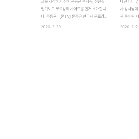
글을 시작하기 전에 문동균 핵지총, 전한길
내년 대비 7
필기노트 무료강의 사이트를 먼저 소개합니
사 강사님이
다. 문동균 : [문TV] 문동균 한국사 무료강의
사 올인원 
[유튜브] 전한길 : 전한길 무료강의 [커넥츠]
도 빨리 이
2020. 2. 20.
2020. 2. 9.
유튜브 사용 방법은 다들 아실 테고, 전한길
니다. 교재 
선생님 무료강좌는 "무료 신청강좌", "무료
야 효과가 있
공개강의" 2개로 나뉘는데요. 공개강의는
니다. 또한,
2015년 이후로 없으니 안 보셔도 되고, 무료
향을 설명하
신청강좌에 들어가면 VOD 0원, 교재
다. 판서노
7,000~20,000원 강좌는 볼 수 있습니다.
가 포함되어 
이 글은 두 선생님의 우열을 가리자는 게 아
이라 풀었던
니라, 두 선생님의 강의를 적절히 활용하여
는 게 좋습
한국사 시험 100점에 가까워지자는 것입니
는 초심자도 
다. 문동균 핵지총 일부 "옥저와 동예 공통점
까 싶습니다
정리해야 합니다. 둘 다 철기지만 군장국가!
는 문동균" 
왕이 있다 없다?! 없다 없다 읍다 읍군!! ..
아요. 이제,
200% 활용하