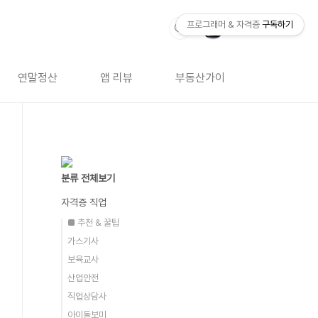
프로그래머 & 자격증
구독하기
연말정산
앱 리뷰
부동산가이드
자격증 
분류 전체보기
자격증 직업
■ 추천 & 꿀팁
가스기사
보육교사
산업안전
직업상담사
아이돌보미