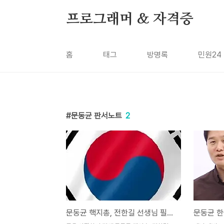
본문 바로가기
프로그래머 & 자격증
홈
태그
방명록
민원24
문동균 판서노트
2
문동균 핵지총, 전한길 선생님 필기노트 무료강의 활용법 대공개