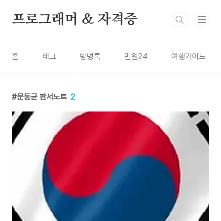
본문 바로가기
프로그래머 & 자격증
홈
태그
방명록
민원24
여행가이드
문동균 판서노트
2