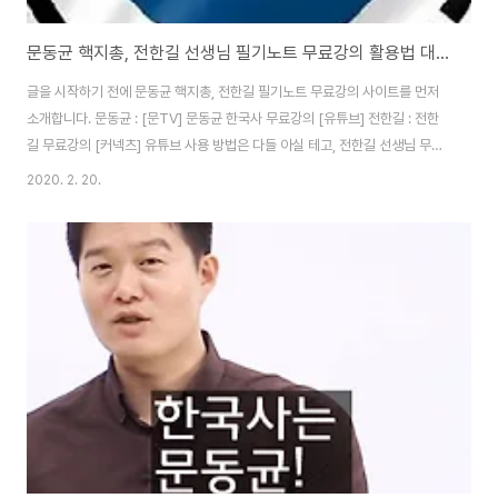
문동균 핵지총, 전한길 선생님 필기노트 무료강의 활용법 대공개
글을 시작하기 전에 문동균 핵지총, 전한길 필기노트 무료강의 사이트를 먼저
소개합니다. 문동균 : [문TV] 문동균 한국사 무료강의 [유튜브] 전한길 : 전한
길 무료강의 [커넥츠] 유튜브 사용 방법은 다들 아실 테고, 전한길 선생님 무료
강좌는 "무료 신청강좌", "무료 공개강의" 2개로 나뉘는데요. 공개강의는
2020. 2. 20.
2015년 이후로 없으니 안 보셔도 되고, 무료 신청강좌에 들어가면 VOD 0원,
교재 7,000~20,000원 강좌는 볼 수 있습니다. 이 글은 두 선생님의 우열을
가리자는 게 아니라, 두 선생님의 강의를 적절히 활용하여 한국사 시험 100점
에 가까워지자는 것입니다. 문동균 핵지총 일부 "옥저와 동예 공통점 정리해야
합니다. 둘 다 철기지만 군장국가! 왕이 있다 없다?! 없다 없다 읍다 읍군!! ..