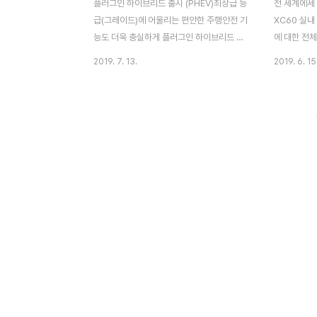
플러그인 하이브리드 출시 (PHEV)최상급 등
전 세계에세 
급(그레이드)에 어울리는 편안한 주행안전 기
XC60 실내
능도 더욱 충실하게 플러그인 하이브리드 출
에 대한 전
시"다이나믹 스웨덴 SUV"가 캐치프라이즈
됩니다. 이
2019. 7. 13.
2019. 6. 15
인 "볼보 XC60". 글로벌 시장에서 가장 판매
소개합니다. 
량이 많은 볼보 자동차이며, 일본에선 인기
Design 
많던 "XC40"의 판매량을 넘었습니다. XC
리즈와 똑같
레인지 3개 차종(XC90, XC60, XC40) 이
올블랙으로 
후 가장 인기 높은 모델입니다. 이번 "볼보
다. R디자
XC60 T8 신형 시승기"에 탑승한 차는 "T8
시프트(수동
TWIN ENGINE AWD Inscription"입니다.
시작하면 12
AWD "XC60" 상위 시리즈(등급 Grade)로
모드가 표시됩
이 차량이 주목받는 이유는 "엔진 + 모터" 두
할 수 있습니
가지 동력원을 가진 플러그인 하이브리드라
꿀 수도 있습
는 것입니다. 볼보 XC60 T8의 엔진은 2리
스플레이는 
터 + 인터쿨..
션 시스템이
을 다룰..