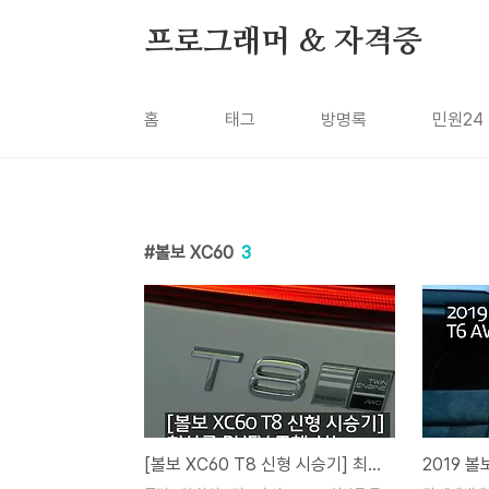
본문 바로가기
프로그래머 & 자격증
홈
태그
방명록
민원24
볼보 XC60
3
[볼보 XC60 T8 신형 시승기] 최상급 PHEV 주행 성능