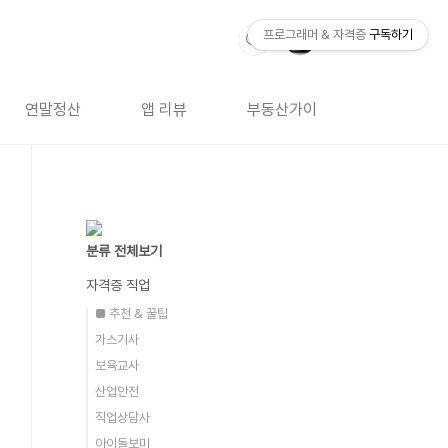
프로그래머 & 자격증
구독하기
연말정산
앱 리뷰
부동산가이드
자격증 
분류 전체보기
자격증 직업
■ 추천 & 꿀팁
가스기사
보육교사
산업안전
직업상담사
아이돌보미