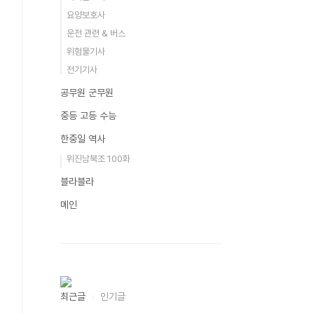
요양보호사
운전 관련 & 버스
위험물기사
전기기사
공무원 군무원
중등 고등 수능
한중일 역사
위진남북조 100화
블라블라
메인
최근글
인기글