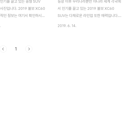
인기를 끌고 있는 중형 SUV
등장 이후 우리나라뿐만 아니라 세계 각국에
 사진입니다. 2019 볼보 XC60
서 인기를 끌고 있는 2019 볼보 XC60
체적인 정보는 여기서 확인하시면
SUV는 다채로운 라인업 또한 매력입니다.
 포스트에선 실내 인테리어 사진만
그중에서도 힘이 좋은 모델을 선호하는 사용
.
2019. 6. 14.
VOLVO XC60 T6 AWD R-
자를 위한 "T6 AWD R 디자인"은 놀라운 파
인테리어 디자인은 다른 XC60 시
워감에 스포티한 맛이 매력적입니다. [주요
습니다. 알루미늄 패널을 활용한
제원] 전장 × 전폭 × 전고 : 4690mm ×
1
스포티한 느낌을 높이고 있습니
1915mm × 1660mm 휠베이스 :
인의 스티어링 휠(운전대)에는 패들
2865mm 차량 중량 : 1890kg 승차 정원 :
 기어)가 붙어있습니다. 주행을
5명 엔진 : 1968cc 직렬 4기통 DOHC 터
.3인치 풀 출력 미터에는 주행
보 & 슈퍼차저 (320ps / 5700rpm,
니다. 또한, 지도 화면도 표시
400Nm / 2200~5400rpm) 변속기 :
다. 빨간색으로 표시 색상을 바
8AT 구동 방식 : 4WD 타이어 사이즈 : 255
니다. 9인치 터치스크린 센터 디
/ 40R21 출시가 : 6,260~7,540만원 2.0
기본 탑재됩니다. HDD 내비게이
리터 맞아? 기대를 뛰어넘는 빠른 속도!
나 12세그먼트 지상 디지털 TV
VOL..