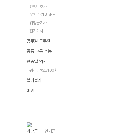
요양보호사
운전 관련 & 버스
위험물기사
전기기사
공무원 군무원
중등 고등 수능
한중일 역사
위진남북조 100화
블라블라
메인
최근글
인기글