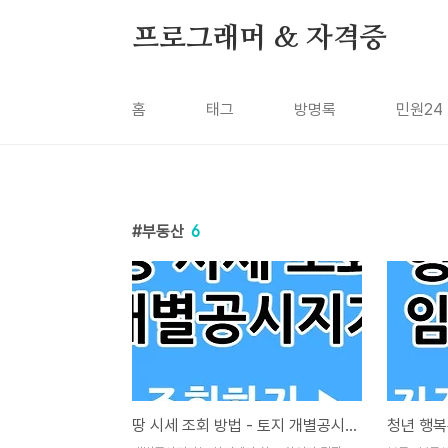
본문 바로가기
프로그래머 & 자격증
홈
태그
방명록
민원24
부동산
6
땅 시세 조회 방법 - 토지 개별공시지가만 알아도 싸게 삽니다