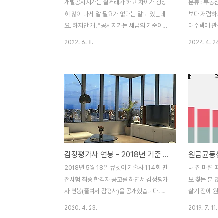
개별공시지가는 실거래가 하고 차이가 굉장
분류 : 부동
히 많이 나서 알 필요가 없다는 말도 있는데
보다 저렴하
요. 하지만 개별공시지가는 세금의 기준이라
대주택에 관
서 개별공시지가는 꼭 알아야 하는 내용입니
행복주택은 
2022. 6. 8.
2022. 4. 2
다. 분류 : 부동산 | 토지 목차 개별공시지가
대중교통이 
란? 개별공시지가를 알려면 어떻게 이루어지
년들에게 저
는지 그 프로세스를 알면 쉽게 이해할 수 있
하는 공공임
어요. 그래서 표준지 공시지가를 알아야 합니
저렴하게 입
다. 2019년 기준으로 우리나라는 3535만
한 관심 또한
필지라고 합니다. 그중에서 표준지로 50만
년 행복주택
필지를 정해 놨어요. 계산해 보면 70필지 중
조건 및 신
1개에 해당하는데 비슷한 위치의 비슷한 땅
습니다. 목
들을 묶어서 대표 예라고 정한 거죠. 이걸 표
전용면적 6
감정평가사 연봉 - 2018년 기준 평균 6500만원
준제라고 합니다. 매년 1월 1일에 국토부 장
택이며 임대
관이 표준지의 공시지가를 공시해요. 이 가격
임대료 시세의
2018년 5월 18일 큐넷이 기술사 114회 면
내 집 마련 
으로 개별공시지가가 나오는 겁니다. 개별공
있기 때문에 
접시험 최종 합격자 공고를 하면서 감정평가
보 찾는 분 
시지가는 표준지하고 비교..
복주택은 2년
사 연봉(줄여서 감평사)을 공개했습니다. 감
살기 전에 
정평가사는 국내 10대 전문직 중 하나입니
어떤 게 나에
2020. 4. 23.
2019. 7. 11.
다. 항공기, 선박, 유가증권, 기업가치평가 등
습니다. 제