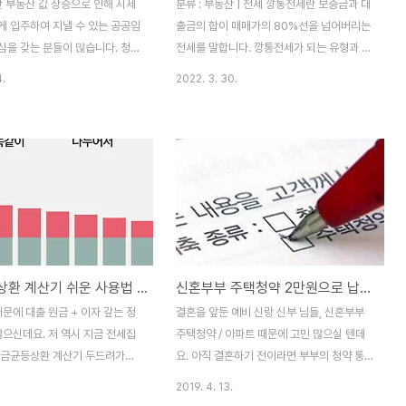
산 부동산 값 상승으로 인해 시세
분류 : 부동산 | 전세 깡통전세란 보증금과 대
게 입주하여 지낼 수 있는 공공임
출금의 합이 매매가의 80%선을 넘어버리는
심을 갖는 분들이 많습니다. 청년
전세를 말합니다. 깡통전세가 되는 유형과 대
직장이나 학교가 가까운 곳 혹은
처 방법 함께 소개합니다. 목차 전세가 > 매
4.
2022. 3. 30.
활성화되어있는 편리한 곳에 청
매가 처음에는 정상적인 전세계약을 했습니
렴한 임대료로 지낼 수 있게 지원
다. 근데, 최근처럼 전세가가 갑자기 급등해
대주택입니다. 그리고 시세보다
서 매매가를 따라잡아버린 경우입니다. 쉽게
주할 수 있는 국민임대주택에 대
말씀드리면 1억짜리 집에 7천만원 정도의 전
 높아지고 있습니다. 오늘은 청
세계약을 했었는데 갑자기 전세가가 급등하
 입주자격과 국민임대주택 입주
다가 심하면 역전세까지 가는 경우도 있어요.
청방법에 대해서 알아보도록 하겠
[역 전세. 전세 가격, 매매 가격이 떨어지면
차 청년 행복주택 청년행복주택은
일어나는 일 (리스크, 경기악화, 부린이, 갭투
0제곱미터 이하로 소형평수의 주
자)] 깡통전세 대처 방법 전세 사기 = 깡통 전
원금균등상환 계산기 쉬운 사용법 - 우리은행 금융감독원
신혼부부 주택청약 2만원으로 납입하세요
기간은 최대 30년입니다. 주변
세 처음부터 깡통전세로 출발하는 경우입니
 60~80% 수준으로 지낼 수
다. 매매가를 제대로 파악하지 못하거나, 매
때문에 대출 원금 + 이자 갚는 정
결혼을 앞둔 예비 신랑 신부 님들, 신혼부부
부담을 덜 수 있습니다. 청년 행
매가를 감추는 바람에 전세 가격을 너무 높게
많으신데요. 저 역시 지금 전세집
주택청약 / 아파트 때문에 고민 많으실 텐데
 단위로 계약을 하며..
잡아서 매매가와..
원금균등상환 계산기 두드려가며
요. 아직 결혼하기 전이라면 부부의 청약 통
게 알맞을지 고민을 참 많이 했
장은 결혼 후에도 유지하는 게 좋아요. 유지
2019. 4. 13.
가 원금균등상환 계산기 여러 가지
한다는 뜻은 주택청약자격 보유자란 뜻이기