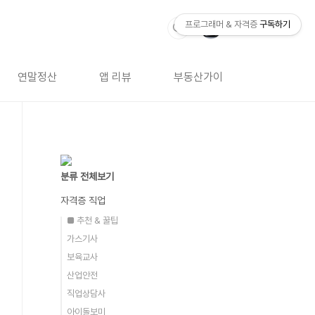
프로그래머 & 자격증
구독하기
연말정산
앱 리뷰
부동산가이드
자격증 
분류 전체보기
자격증 직업
■ 추천 & 꿀팁
가스기사
보육교사
산업안전
직업상담사
아이돌보미