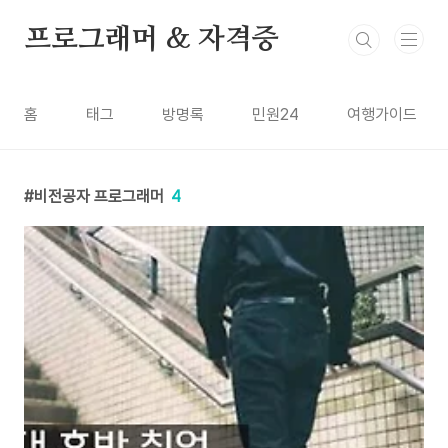
본문 바로가기
프로그래머 & 자격증
홈
태그
방명록
민원24
여행가이드
비전공자 프로그래머
4