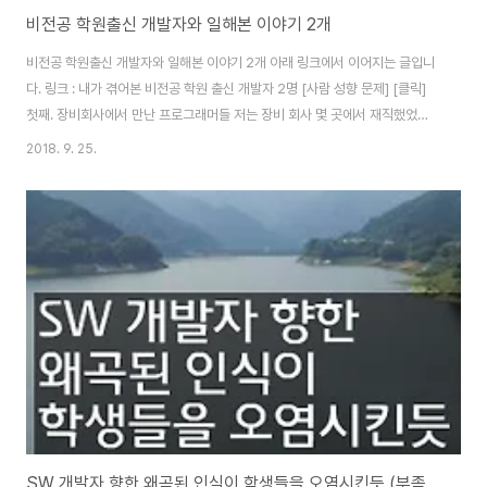
비전공 학원출신 개발자와 일해본 이야기 2개
비전공 학원출신 개발자와 일해본 이야기 2개 아래 링크에서 이어지는 글입니
다. 링크 : 내가 겪어본 비전공 학원 출신 개발자 2명 [사람 성향 문제] [클릭]
첫째. 장비회사에서 만난 프로그래머들 저는 장비 회사 몇 곳에서 재직했었습
니다. 이곳에서 개발자로 전향한 분들의 이유 몇 가지를 들었습니다. 1. HW 다
2018. 9. 25.
루다 SW에 빠져 전직. 2. HW 개발자로 들어왔으나 회사에서 SW를 요구해
어쩔 수 없이 전직. 3. 하도 취직이 안 되어서 국비 지원 학원출신, 학원을 통해
취업. (자바 보름짜리) 1번의 케이스에 해당하는 분은 본인의 꿈을 좇아 과감한
선택을 한 지 얼마 안 된 상태였습니다. 자비로 컴퓨터 공학 전공 교재를 사서
공부를 할 정도로 개발자에 대한 욕심이 큰 분이셨습니다. 얼마 후 그분은 결
혼..
SW 개발자 향한 왜곡된 인식이 학생들을 오염시킨듯 (부족한 고급)