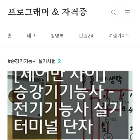
본문 바로가기
프로그래머 & 자격증
홈
태그
방명록
민원24
여행가이드
승강기기능사 실기시험
2