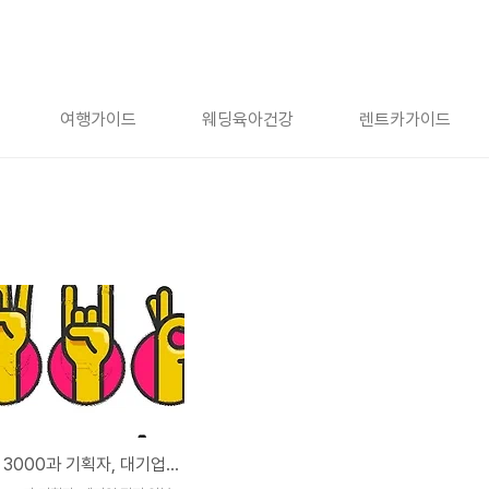
여행가이드
웨딩육아건강
렌트카가이드
신입 초봉 3000과 기획자, 대기업 진짜 연봉 이야기 [IT 업계]