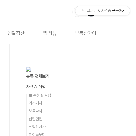
프로그래머 & 자격증
구독하기
연말정산
앱 리뷰
부동산가이드
자격증 
분류 전체보기
자격증 직업
■ 추천 & 꿀팁
가스기사
보육교사
산업안전
직업상담사
아이돌보미