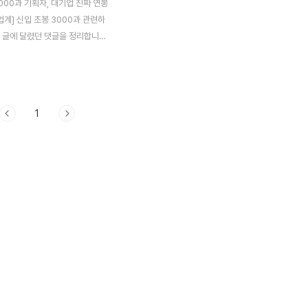
000과 기획자, 대기업 진짜 연봉
 업계] 신입 초봉 3000과 관련하
전 글에 달렸던 댓글을 정리합니
 개발자로 취업하고 보니 생각나는
3천 [링크] 이 포스트를 읽기 전에
을 먼저 보시길 추천합니다. 원
색 바탕, 대댓글은 흰색 바탕이
1
요. IT 업계 신입 초봉 3000
3번 4번이 공감 가네요 제 경우 3
꽤 공감 가네요. 처음엔 4번 같지
 많은 일이 겹치면서 나중에 4번
어버렸죠... ㅡ_ㅡa 조금은 컸던
 나름 새로운 기술도 많이 습득
 있었고 좋긴 한데... 같이 일했던
하게 만들고 발 빼버리고 같이 일
5명 중..