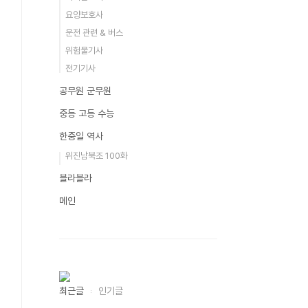
요양보호사
운전 관련 & 버스
위험물기사
전기기사
공무원 군무원
중등 고등 수능
한중일 역사
위진남북조 100화
블라블라
메인
최근글
인기글