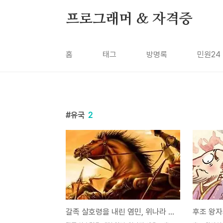
본문 바로가기
프로그래머 & 자격증
홈
태그
방명록
민원24
유국
2
갈족 살호령을 내린 염민, 위나라 세우고 후조 멸망시키다 [24화]