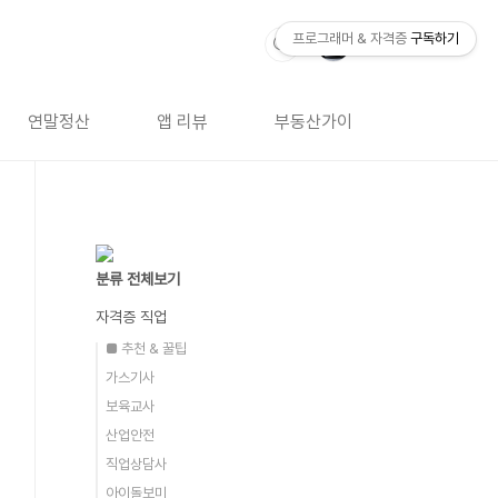
프로그래머 & 자격증
구독하기
연말정산
앱 리뷰
부동산가이드
자격증 
분류 전체보기
자격증 직업
■ 추천 & 꿀팁
가스기사
보육교사
산업안전
직업상담사
아이돌보미