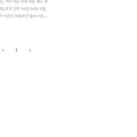
난, 석수 석도 석세 석준, 흉노 유
화] 후조 건무 14년(348) 9월,
가 석선이 마음에 안 들어 석도를
지 않은 것이 후회스럽다는 말을
석도는 기뻐한 나머지 자신의 태
전을 지으며 자축했다. 석선은 이
 몰래 선광전을 둘러보던 중 선광
1
눈에 띄었다. 바로 자신의 이름이
 선광전을 지은 장인들을 모조리
 마저 불살랐다. 얼마 후, 몰래
 조생 등을 보내 동생 석도를 죽였
움직일 수 있었던 건 석선이 황제
도의 봉지를 넘겨주겠다는 말을 했
다. 애초에 석호도 석선과 석도의
 않았다. 석호는 이를 그냥 넘
눈에 띄는 후계자가 있으면..