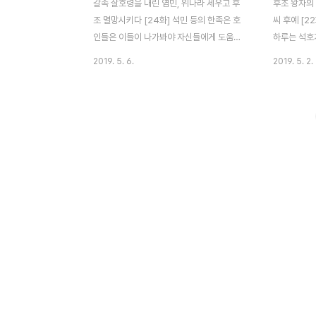
갈족 살호령을 내린 염민, 위나라 세우고 후
후조 왕자의 
조 멸망시키다 [24화] 석민 등의 한족은 호
씨 후예 [22
인들은 이들이 나가봐야 자신들에게 도움이
하루는 석호
안 되리라 판단하고 살호령을 내린다. 한족
태자로 세우
2019. 5. 6.
2019. 5. 2.
장병들이 호인들을 도륙해 20여만 명이 목숨
했다. 이에 
을 잃게 되었고, 업성 인근 지에서의 도륙까
위부에 선광
지 합치면 그 수는 『상상하기 어려운 수준』이
소식을 듣고
다. 또한 이전에 기주 일대로 강제로 이주당
전의 宣이 
한 수백만의 호인들도 고향으로 돌아가기 시
었다. 이에
작했으나, 도중에 서로 약탈과 살육을 일삼으
죽이고 선광전
며 굶주림과 병으로 쓰러졌다. 고향으로 돌아
양배, 모성,
간 자는 열에 두셋에 지나지 않았으며 들에는
다. 이들이 
시체가 가득하고 경작할 수 있는 자가 없었다
가 되면 석
고 한다. 이런 살호령에 격분해 여음왕 석곤
었기 때문이
이 태위 장거 등과 업성을 공격했으나 무예가
반목을 모르진
뛰어난 석민과 이농의 반격으로 패퇴하고 되
기려 했는지 
려 대장 장하도 등을 잃..