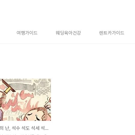
여행가이드
웨딩육아건강
렌트카가이드
후조 왕자의 난, 석수 석도 석세 석준, 흉노 유씨 후예 [22화]