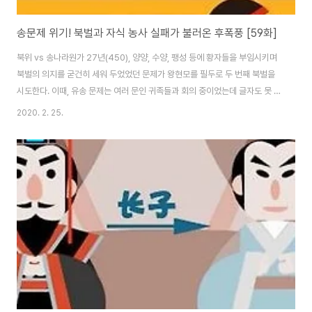
송문제 위기! 북벌과 자식 농사 실패가 불러온 후폭풍 [59화]
북위 vs 송나라원가 27년(450), 양양, 수양, 팽성 등에 황자들을 부임시키며
북벌의 의지를 굳건히 세워 두었었던 문제가 왕현모를 필두로 두 번째 북벌을
시도한다. 이때, 유송 문제는 여러 문인 귀족들과 회의 중이었는데 글자도 못 읽
고, 책에는 손도 댄 적이 없던 골수 무인 심경지가 문제에게 직언한다. "나라를
2020. 2. 25.
다스리는 것은, 예컨대 집을 다스리는 것과 같은 것입니다. 밭일은 머슴에게 맡
기고, 베 짜는 일은 하녀에게 시키는 법. 폐하는 지금 적국을 치려고 하면서 백
면서생들과 일을 의논하고 있으니 어떻게 성공할 수 있겠습니까." 유송 문제는
웃으며 이를 받아들인다. 그러나 북위 태무제 탁발도의 대대적인 송나라 공격
과 시기가 겹쳐 북벌군은 되려 수세에 몰린다. 공격에 나선 병사가 수비를 맡은
것이다. ..