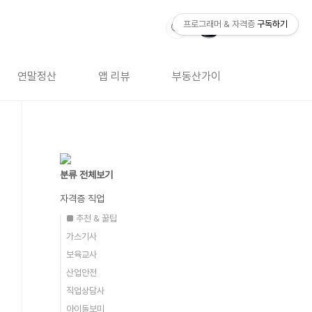
프로그래머 & 자격증
구독하기
연말정산
앱 리뷰
부동산가이드
자격증 
분류 전체보기
자격증 직업
■ 추천 & 꿀팁
가스기사
보육교사
산업안전
직업상담사
아이돌보미