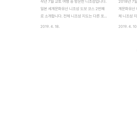
작년 7월 교토 여행 중 방문한 니조성입니다.
2018년 7
일본 세계문화유산 니조성 도보 코스 2번째
계문화유산 
로 소개합니다. 전체 니조성 지도는 다른 포
체 니조성 
스트[바로가기] 참고해 주시고 이 포스트에
고해 주시고 
2019. 4. 18.
2019. 4. 10
선 총 4곳 사진 소개합니다. [일본 세계문화
합니다. 동
유산 니조성] 동쪽 성문, 당문, 모모야마문남
야마문 일부
쪽 중간문서남 모퉁이 망루서쪽 다리북쪽 중
1~3번이랑
간문 니조성 바깥 해자를 끼고 걷는 도보 코
서 표 사는 
스는 역사 유적지 탐방보다는 경치 좋은 공원
구에서 입장권
을 걷는 느낌입니다. 외곽이라 볼만한 건물이
600엔중고생
나 유적지는 없고, 잘 만들어진 조경 구경하
성은 평일 
기 좋습니다. ◆ 남쪽 중간문 1626년에 지어
객들이 많아
진 문으로 쇼군, 천황이 머물던 혼마루 궁전
본 세계문화
으로 가려면, 이곳 남문과 서문을 지나야 합
광장과 간략
니다. 니조성이라는 유적지 보단 경치 좋은
표소 근처에
공원에 온 느낌입니다. ◆ 서남 모퉁이 망루
1950년)
실제로 망루에 오르..
다. 역사 유..