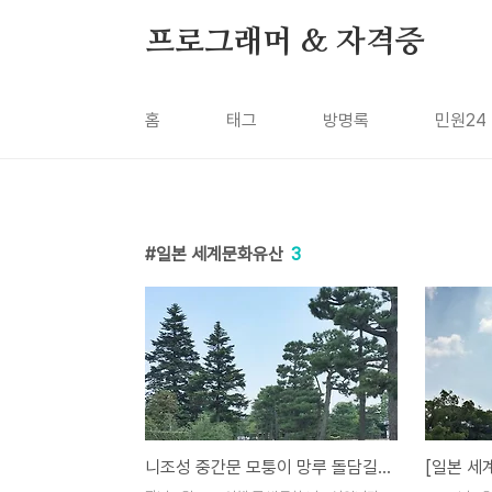
본문 바로가기
프로그래머 & 자격증
홈
태그
방명록
민원24
일본 세계문화유산
3
니조성 중간문 모퉁이 망루 돌담길, 일본 교토 유적