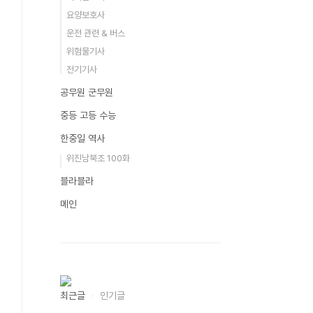
요양보호사
운전 관련 & 버스
위험물기사
전기기사
공무원 군무원
중등 고등 수능
한중일 역사
위진남북조 100화
블라블라
메인
최근글
인기글