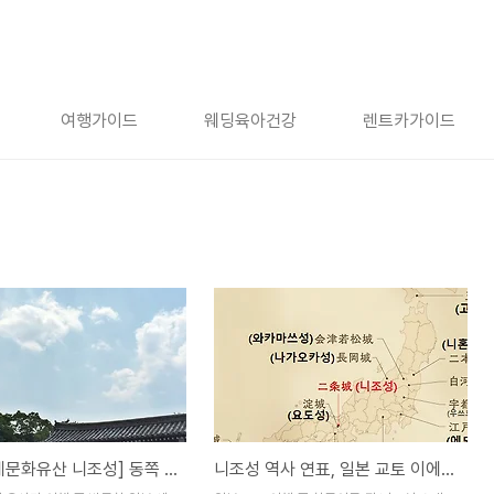
여행가이드
웨딩육아건강
렌트카가이드
[일본 세계문화유산 니조성] 동쪽 성문, 당문, 모모야마문
니조성 역사 연표, 일본 교토 이에야스 주거지