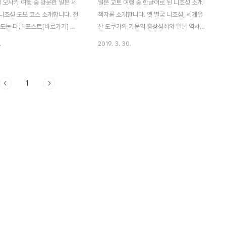
월 오사카 여행 중 방문한 일본 세
일본 교토 여행 중 한글어로 된 니조성 소개
니조성 도보 코스 소개합니다. 전
책자를 소개합니다. 옛 별궁 니조성, 세계유
지도는 다른 포스트[바로가기] 참
산 도쿠가와 가문의 흥상성쇠와 일본 역사의
이 포스트에선 총 4곳 사진 소개
변천을 간직해 온 니조성 ◆ 니조성의 역사
.
2019. 3. 30.
쪽 성문동남 모퉁이 망루당문모모
축성 후 400년 동안 일본 역사상 매우 중요
 지도로 보면 아래 4곳입니다.
한 사건들과 함께 해온 니조성. 니조성은 에
 왼쪽 모모야마문입니다. 입구에
도막부(1603-1867)의 창시자이자 초대 쇼
1
것 부터 소개 시작할게요. ◆ 1. 입
군인 도구카와 이에야스 명으로 1603년에
 사고 니조성 들어가기 어른 :
완성되었다. 도쿠가와 이에야스는 오랜 전국
 : 350엔아이들 : 200엔 니조
시대를 거쳐 일본을 통일하고 260년 동안 평
오전에 방문했습니다. 입구엔 관광
화와 번영의 시대를 이룩했다. 이에야스 이후
서 북적북적했어요. 입구에는 일
15대까지 이어진 에도막부는 일본 역사상 가
유산 니조성 동쪽 성문 앞의 넓은
장 안정되고 번영한 시대였다. 1600년에 세
한 역사를 설명하고 있습니다. 매
키가하라 전투에서 승리한 도쿠가와 가문이
는 쇼와25년(소화昭和25년
일본을 통일했고 1603년에 이에야스는 천황
에 만들어진 커다란 비석이 있습니
의 명으로 쇼군이 되었다. 그후 이에야스는
니조성에 모인 영..