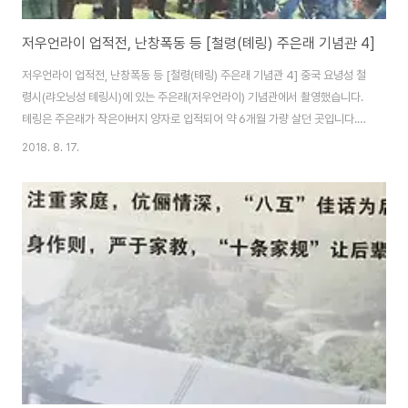
저우언라이 업적전, 난창폭동 등 [철령(톄링) 주은래 기념관 4]
저우언라이 업적전, 난창폭동 등 [철령(톄링) 주은래 기념관 4] 중국 요녕성 철
령시(랴오닝성 톄링시)에 있는 주은래(저우언라이) 기념관에서 촬영했습니다.
톄링은 주은래가 작은아버지 양자로 입적되어 약 6개월 가량 살던 곳입니다.
[역사 위인 저우언라이 업적전] 이곳 은강서원(은풍서원)은 주은래 기념관으로
2018. 8. 17.
여러 주제의 전시관이 별도로 마련되어 있습니다. 저우언라이는 사회주의 사상
가로 국가와 공산당에 기여한 위인으로, 혁명가, 정치가, 군사, 외교에 능통했습
니다. 정치, 군사, 외교, 경제, 전쟁, 과학, 교육, 문화 다방면에 뛰어났고, 주은래
의 영명함, 업적, 사상, 정신, 역사적 소명은 대대손손 중국 인민의 가슴속에 각
인되었습니다. 저우언라이는 19세기말, 내우외한에 시달리던 중국에서 태어났
습니다. 제..