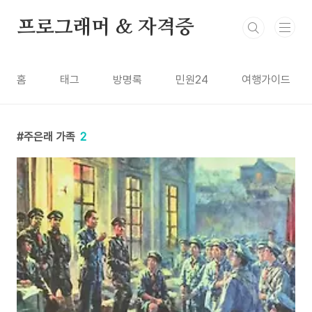
본문 바로가기
프로그래머 & 자격증
홈
태그
방명록
민원24
여행가이드
주은래 가족
2