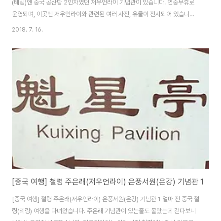
(톄링)엔 중국 공산당 2인자였던 저우언라이 기념관이 있습니다. 연중무휴로
운영되며, 이곳엔 저우언라이와 관련된 여러 사진, 유물이 전시되어 있습니다.
대부분 사진이라 즐겁게 재밌게 관람할 수 있습니다. 이 전시관은 중국 요녕성
2018. 7. 16.
톄링시(철령)에 있는 은풍서원, 저우언라이(주은래) 기념관 안에 있습니다. 기
념 전시관은 주제별로 나뉘어 있고 총 4개가 있습니다. 저는 중국 역사 전시관
은 처음 가봤는데, 일반적으로 왼쪽부터 돌아야 합니다. 제 경우엔 가는 곳마다
왼쪽으로 도는 게 일반적이더라고요. 심양고궁에서도 그랬고, 톄링(철령) 주은
래 기념관에서도 그랬네요. 사진 찍을 땐 오른쪽으로 돌아서 연도가 거꾸로 ...
힝 ... 주은래..
[중국 여행] 철령 주은래(저우언라이) 은풍서원(은강) 기념관 1
[중국 여행] 철령 주은래(저우언라이) 은풍서원(은강) 기념관 1 얼마 전 중국 철
령(톄링) 여행을 다녀왔습니다. 주은래 기념관이 있는줄도 몰랐는데 걷다보니