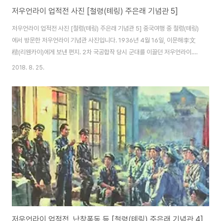
저우언라이 업적전 사진 [철령(톄링) 주은래 기념관 5]
저우언라이 업적전 사진 [철령(톄링) 주은래 기념관 5] 중국여행 중 철령(톄링)
에서 방문한 저우언라이 기념관 사진입니다. 1936년 4월 16일, 이문해李文
楷(리웬카이)에게 보낸 편지. 2차 국공합작 당시 군대를 이끌던 저우언라이.
서안사건과 2차 국공합작 당시의 주은래. 1930년대 수염을 기른 저우언라이.
2018. 8. 25.
신문을 읽는 중년의 저우언라이. 1940년대. 국공내전 발발 직전 가족, 동네 사
람들과 찍은 사진. 1945년 쌍십협정 당시 마오쩌둥과 저우언라이. 저우언라이
는 아내와 아이를 낳지 못했습니다. 그래서 조카나 공산당 내부에 남은 고아들
을 친자식처럼 키웠습니다. 1946년 국공내전 당시 중공대표로 회의에 참석한
저우언라이와 마오쩌둥. 1947년 3월 18일, 국민당은 옌안을 공격하지만 공산
당 핵심 세..
저우언라이 업적전, 난창폭동 등 [철령(톄링) 주은래 기념관 4]