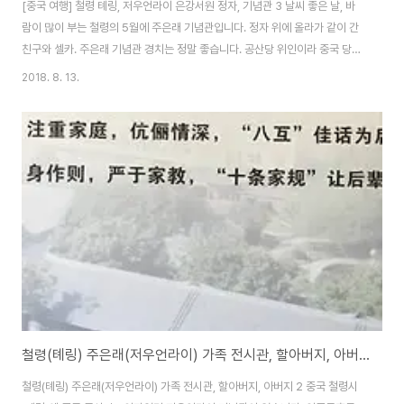
[중국 여행] 철령 톄링, 저우언라이 은강서원 정자, 기념관 3 날씨 좋은 날, 바
람이 많이 부는 철령의 5월에 주은래 기념관입니다. 정자 위에 올라가 같이 간
친구와 셀카. 주은래 기념관 경치는 정말 좋습니다. 공산당 위인이라 중국 당국
에서 신경 써서 조성했나 봐요. 저우언라이는 공산당 2인자였습니다. 정자 위
2018. 8. 13.
에 있는 친구 사촌동생 와이프, 얼굴이 절묘하게 가려졌네요. 참고로 제수씨는
철령 토박이인데 태어나서 처음으로 저우언라이 기념관 와봤다네요. 있는 줄
알았는데 굳이 들어가서 구경할 필요는 못 느꼈다는 ... 오히려 외국인인 제 덕
분에 들어왔답니다. 역사 분야가 인기 없는 건 한국, 중국, 일본 마찬가지네요.
주은래 기념관 방문자도 적은가 봐요. 정자 올라가는 길에 보게 된 기념석.
1997년에 만..
철령(톄링) 주은래(저우언라이) 가족 전시관, 할아버지, 아버지 2
철령(톄링) 주은래(저우언라이) 가족 전시관, 할아버지, 아버지 2 중국 철령시