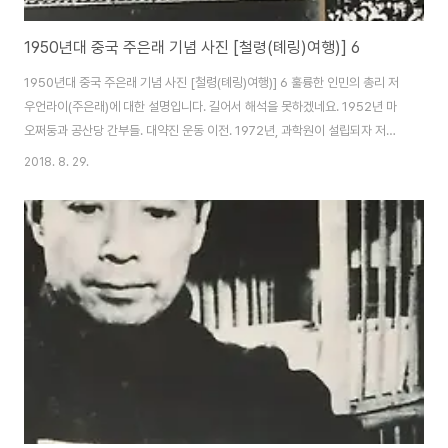
1950년대 중국 주은래 기념 사진 [철령(톄링)여행)] 6
1950년대 중국 주은래 기념 사진 [철령(톄링)여행)] 6 훌륭한 인민의 총리 저
우언라이(주은래)에 대한 설명입니다. 길어서 해석을 못하겠네요. 1952년 마
오쩌둥과 공산당 간부들. 대약진 운동 이전. 1972년, 과학원이 설립되자 저우
언라이(주은래)는 의견을 담아 글을 적음. 연설하는 저우언라이(주은래). 일본,
2018. 8. 29.
프랑스 유학파 출신이며 외교관으로 활약하며 러시아, 독일어도 유창하게 활용
했던 인물. 1952년 7월, 철도 개통을 축하하며 지은 글. 사회주의자이며 공산
주의자인 이사광李四光(리쓰광). 중국 지질역학과 석유공업에 공헌을 남겼던
그와 인사를 나누는 저우언라이(주은래). 공산당 인민대회에서 동방홍东方红
을 부르는 저우언라이(주은래). 둥팡훙(동방홍)은 1966년에서 1978년까지
사용된 중화인민공..