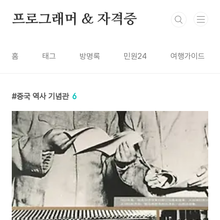
본문 바로가기
프로그래머 & 자격증
홈
태그
방명록
민원24
여행가이드
중국 역사 기념관
6