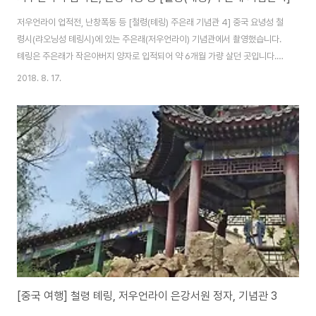
저우언라이 업적전, 난창폭동 등 [철령(톄링) 주은래 기념관 4] 중국 요녕성 철
령시(랴오닝성 톄링시)에 있는 주은래(저우언라이) 기념관에서 촬영했습니다.
톄링은 주은래가 작은아버지 양자로 입적되어 약 6개월 가량 살던 곳입니다.
[역사 위인 저우언라이 업적전] 이곳 은강서원(은풍서원)은 주은래 기념관으로
2018. 8. 17.
여러 주제의 전시관이 별도로 마련되어 있습니다. 저우언라이는 사회주의 사상
가로 국가와 공산당에 기여한 위인으로, 혁명가, 정치가, 군사, 외교에 능통했습
니다. 정치, 군사, 외교, 경제, 전쟁, 과학, 교육, 문화 다방면에 뛰어났고, 주은래
의 영명함, 업적, 사상, 정신, 역사적 소명은 대대손손 중국 인민의 가슴속에 각
인되었습니다. 저우언라이는 19세기말, 내우외한에 시달리던 중국에서 태어났
습니다. 제..
[중국 여행] 철령 톄링, 저우언라이 은강서원 정자, 기념관 3