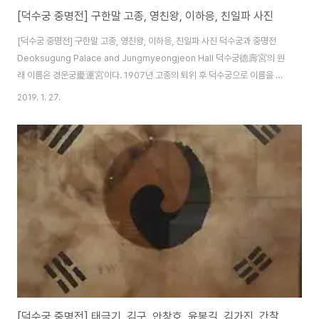
[덕수궁 중명전] 구한말 고종, 영친왕, 이하응, 친일파 사진
[덕수궁 중명전] 구한말 고종, 영친왕, 이하응, 친일파 사진 덕수궁과 중명전
Deoksugung Palace and Jungmyeongjeon Hall 덕수궁德壽宮의 원
래 이름은 경운궁慶運宮이다. 1907년 고종의 퇴위 후 덕수궁으로 이름을 바
꾸어 현재에 이르고 있다. 중명전重明殿의 처음 이름은 수옥헌漱玉軒이나,
2019. 1. 27.
1906년경부터 중명전이라 바꿔 부르기 시작하였다. 고종황제 칙명勅命,
1903년 광무 7년(1903년) 내린 칙명서다. 덕수궁인존德壽宮印存, 1903
년 덕수궁인존德壽宮印存이라 제호題號하고 두 방의 인장 낙관이 있는데,
백문白文은 전석田碩이고 주문朱文은 자강子剛이다. 누구인지 미상이다.
덕수궁인존은 고종(고종 : 재위 1863~1907)이 사용했던 인장印章의 인영
印影을 수록하고 석문釋文을 기록한..
[덕수궁 중명전] 태극기, 김구, 안창호, 윤봉길, 김가진, 간찰