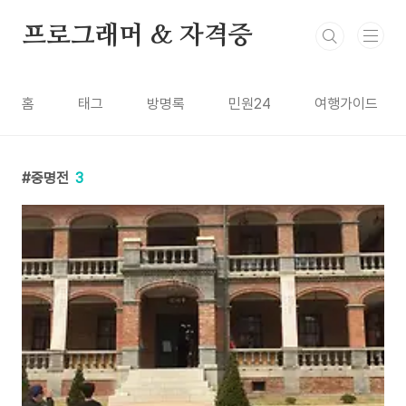
본문 바로가기
프로그래머 & 자격증
홈
태그
방명록
민원24
여행가이드
중명전
3