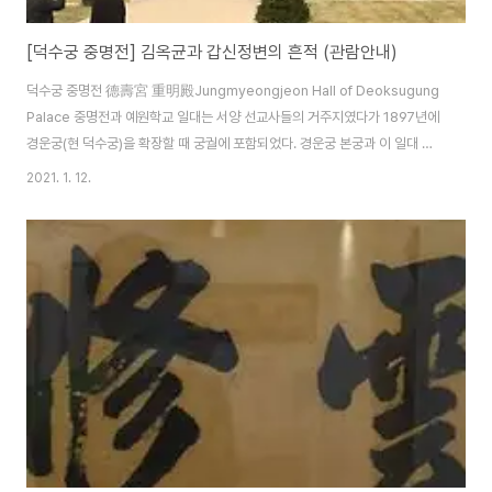
[덕수궁 중명전] 김옥균과 갑신정변의 흔적 (관람안내)
덕수궁 중명전 德壽宮 重明殿Jungmyeongjeon Hall of Deoksugung
Palace 중명전과 예원학교 일대는 서양 선교사들의 거주지였다가 1897년에
경운궁(현 덕수궁)을 확장할 때 궁궐에 포함되었다. 경운궁 본궁과 이 일대 사
이에 이미 미국 공사관이 자리를 잡고 있어서 별궁처럼 사용되었다. 중명전은
2021. 1. 12.
황실 도서관으로 1899년에 지어졌다. 처음에는 1층의 서양식 건물이었으나,
1901년 화재 이후 지금과 같은 2층 건물로 재건되었다. 중명전 외에도 환벽정,
만희당을 비롯한 10여 채의 전각들이 있었으나, 1920년대 이후 중명전 이외
의 건물은 없어졌다. 중명전은 고종이 1904년 경운궁 화재 이후 1907년 강제
퇴위 될 때까지 머물렀던 곳으로, 1905년 을사늑약을 체결한 비운의 장소이
기..