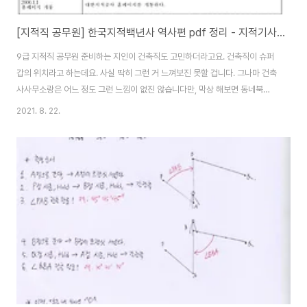
[지적직 공무원] 한국지적백년사 역사편 pdf 정리 - 지적기사 필기 자료
9급 지적직 공무원 준비하는 지인이 건축직도 고민하더라고요. 건축직이 슈퍼
갑의 위치라고 하는데요. 사실 딱히 그런 거 느껴보진 못할 겁니다. 그나마 건축
사사무소랑은 어느 정도 그런 느낌이 없진 않습니다만, 막상 해보면 동네북이
따로 없다는 게 중론입니다. 물론, 지적기사 / 지적산업기사와 관련도 없습니다
2021. 8. 22.
만. 어쨌든, 법에 안맞거나 불법이거나 해서 뜯거나 안 된다 하면 1차적으로 민
원에게 욕먹고, 거기에 꼭 시의원이나 군구의 권 찾아가서 난리 치면 거기에도
불려 가서 보고하고, 거기다가 건축이라는 게 건축법만 보는 게 아니라 타법들
도 다 봐야 하는 거라서요. 서론이 조금 길어질 거 같은데, 우선 지적직 공무원
시험에 필요한 한국 지적 백년사 역사 편 pdf 정리된 거 먼저 소개할게요. [한
국 지적 백년사 ..