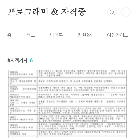
본문 바로가기
프로그래머 & 자격증
홈
태그
방명록
민원24
여행가이드
지적기사
6