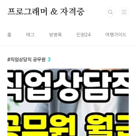
본문 바로가기
프로그래머 & 자격증
홈
태그
방명록
민원24
여행가이드
직업상담직 공무원
3