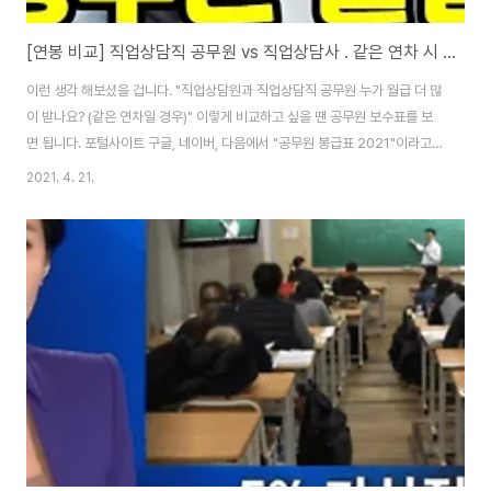
[연봉 비교] 직업상담직 공무원 vs 직업상담사 . 같은 연차 시 월급 얼마?
이런 생각 해보셨을 겁니다. "직업상담원과 직업상담직 공무원 누가 월급 더 많
이 받나요? (같은 연차일 경우)" 이렇게 비교하고 싶을 땐 공무원 보수표를 보
면 됩니다. 포털사이트 구글, 네이버, 다음에서 "공무원 봉급표 2021"이라고
검색해서 인사혁신처 홈페이지로 이동하시면 되고요. "일반직공무원과 일반직
2021. 4. 21.
에 준하는 특정직 및 별정직 공무원 등"을 클릭하세요. 여기서 직업상담직 공무
원 월급을 확인할 수 있습니다. 입사하면 9급이고 1호봉이면 1,659,500원입
니다. 또한, 연차가 쌓여 1급 1호봉이 되면 4,122,900원의 월급을 받게 됩니
다. 직업상담직 공무원 봉급표 직업상담사 월급 [▼ 민간직업상담원 보수의 지
급기준] 국가법령정보센터 | 행정규칙 > 본문 www.law.go.kr 위에서 직업상
담직..