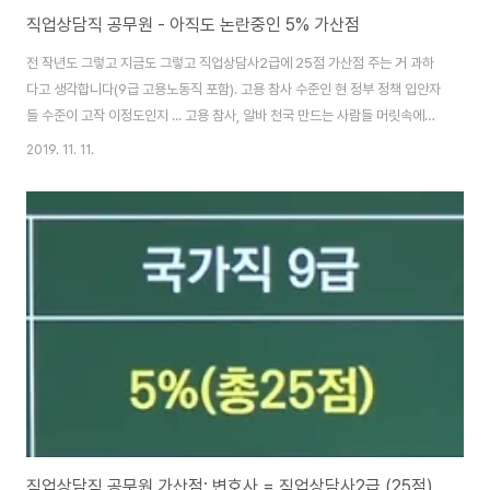
직업상담직 공무원 - 아직도 논란중인 5% 가산점
전 작년도 그렇고 지금도 그렇고 직업상담사2급에 25점 가산점 주는 거 과하
다고 생각합니다(9급 고용노동직 포함). 고용 참사 수준인 현 정부 정책 입안자
들 수준이 고작 이정도인지 ... 고용 참사, 알바 천국 만드는 사람들 머릿속에서
떠오른 게 고작 이정도라면 ... 직업상담직 공무원 ... 글쎄요. 직업상담사2급 자
2019. 11. 11.
격증 자체를 비하하는 건 아니지만, 이 자격증이 가산점 5% 25점짜리라곤 생
각하지 않습니다. 문재인 정부는 매국노 수준의 장하성을 중용할 정도로 고용
노동 정책에 대해선 절망적인 수준입니다. 이들은 직업상담사2급에 가산점
25점을 부여하며 공시생들 분노는 물론, 그릇된 고용 노동 정책에 대한 시야를
다시금 증명했습니다. 직업상담직 공무원 채용에 직업상담사2급 자격증이 필
요할지언정, 5%는..
직업상담직 공무원 가산점: 변호사 = 직업상담사2급 (25점)