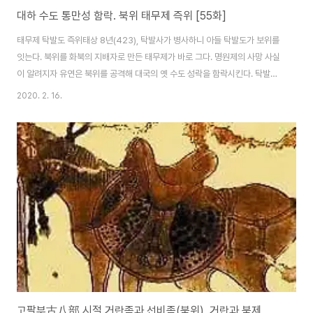
대하 수도 통만성 함락. 북위 태무제 즉위 [55화]
태무제 탁발도 즉위태상 8년(423), 탁발사가 병사하니 아들 탁발도가 보위를
잇는다. 북위를 화북의 지배자로 만든 태무제가 바로 그다. 명원제의 사망 사실
이 알려지자 유연은 북위를 공격해 대국의 옛 수도 성락을 함락시킨다. 탁발도
는 친히 경기를 이끌고 사흘 밤낮을 쉬지 않고 달려가 운중에 이르렀다. 유연의
2020. 2. 16.
국왕 흘승개가 북위군을 포위했으나 눈 하나 까닥하지 않는 어린 황제를 보고
용기를 얻은 북위군은 유연의 대장 어척근을 활로 쏘아 죽이며 포위를 풀었다.
시광 2년(425) 11월, 탁발도가 고비사막을 가로질러 유연을 격파했고, 이듬해
인 시광 3년(426)엔 관중의 대하를 멸망시킨다. 대하 수도 통만성위진남북조
시대 413년, 혁련발발은 대하를 세우고 유유가 동진으로 돌아간 틈을 노려 관
중을 손에 넣었..
고팔부古八部 시절 거란족과 선비족(북위), 거란과 북제