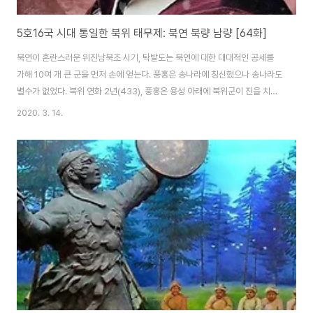
5호16국 시대 통일한 북위 태무제: 북연 북량 남량 [64화]
북연이 혼란스러운 위진남북조 시기, 탁발도는 북연에 대한 대대적인 공세를
가해 10여 개 큰 군을 먼저 손에 얻는다. 풍홍은 송나라에 칭신했으나 송나라도
별수가 없었다. 북위 연화 2년(433), 풍홍은 용성 아래에 북위군이 진을 치자
몰래 고구려로 도망쳤으며 북위군은 용성을 불태운다. 풍홍은 이후에 송나라로
2020. 3. 14.
도망치려 하거나 황제 노릇을 하려 했기에 고구려 장수왕에게 일족과 함께 주
살 당한다(437년). 이전에 동생 탁발고를 인질로 잡아 두었다가 살해한 정동
과 부고패의 5족도 도살했다. 이후 등장할 유명한 북위의 풍태후는 풍홍의 손
녀이기도 하다. 탁발도의 북방 통일을 위해 남은 건 북량 정벌뿐이다. 북량은 옛
전진의 신하 여광이 세운 후량의 후신으로 여광의 부하 저거몽손은 여광을 배
신하고 단업을 양왕凉으..