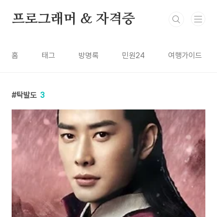
본문 바로가기
프로그래머 & 자격증
홈
태그
방명록
민원24
여행가이드
탁발도
3