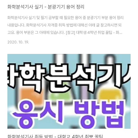
화학분석기사 실기 - 분광기기 용어 정리
화학분석기사 실기 및 필기 공부할 때 필요한 용어 중 분광기기 부분 용어 정리
내용입니다. 화학분석기사 자격증 취득 방법에 대해선 아래 글 참고하시면 되
고요. 용어 부분은 그 아래에 있습니다. [참고] 대학생 4학년 취업 꿀팁 - 화학
분석기사 실기 필기 준비 방법 화학분석기사 취득 방법 - 대학교 4학년 취뽀
2020. 10. 19.
꿀팁 화학분석기사는 대학교 졸업예정자 이상(4학년 이상)이면 응시할 수 있
습니다. 시험은 필기와 실기로 나뉘며 실기는 필답형, 작업형 두 번의 시험이 있
습니다. 응시료는 필기 19400원, 실기 : 62900 coderlife.tistory.com
Chapter 1.분광기기 회절(diffraction) 현상 복사선의 평행한 빛살이 날카로
운 가로막기를 지나거나 좁은 슬릿을 통과할 때 구부러지게 되는 ..
화학분석기사 취득 방법 - 대학교 4학년 취뽀 꿀팁