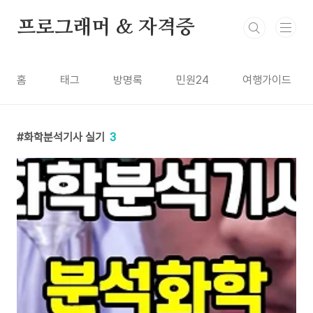
본문 바로가기
프로그래머 & 자격증
홈
태그
방명록
민원24
여행가이드
화학분석기사 실기
3