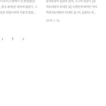
무너뜨리고 황제가 된 환현(환온
광개토왕의 일생과 업적, 고구려 전성기 [광
, 환초 황제)은 제위에 올랐다. 그
개토태왕의 위대한 길] 오랜만에 빠져든 역사
환현은 변범지에게 이렇게 말했다.
책광개토태왕의 위대한 길 (저, 김용만) 제가
는 언제나 내가 이런 생각을 해서
요즘봤던 책인 퇴계 이황, 김부식과 일연은
2019. 1. 16.
 말렸었어. 이제 심복인 양부를
왜?, 조조(장야신) 보다 재미있었습니다. 광
원도 잃었다고. 그러니 무모하게
개토왕이 주인공이란 책의 질적인 무게감을
일을 함에 있어 하늘의 뜻을 헤
떠나서, 독자가 책 속으로 빠져들게 하는 김
1
 있겠는가?" 아마도 남조에서 환
용만 선생님의 능력에 빠졌었네요. 전에 출간
 무리에서도 환현의 동진 황위 찬
된 연개소문도 이 책처럼 빠져드는 매력이 있
의견이 분분했던 것으로 보인다.
었는데, 이번에도 빠져드는 책(광개토태왕의
이전부터 범상치 않은 ㅠㅠ가 기회
위대한 길)을 써주셨습니다. 김용만 선생님
었다. 애초 그는 환현이 환온의
덕택에, 즐거워진 건 저같은 독자들이네요.
높은 직책에 오르는 것엔 찬성했
광개토왕을 소재로한 책이나 드라마가 있긴
 황제의 자리까지 빼앗자 두고 볼
한데, 제 경험상 『광개토왕 주인공인 작품으
 환현도 그가 신경 쓰이긴 했지
론 이 책』이 최고라 생각합니다. 사학 계통에
심각하게 생각하진 않았었다. 이제
종사하는 사람이 아니어도 이해하기 쉬운 역
.
사책 이 책, 광개토태왕..