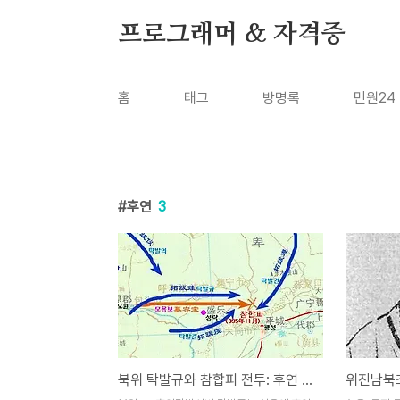
본문 바로가기
프로그래머 & 자격증
홈
태그
방명록
민원24
후연
3
북위 탁발규와 참합피 전투: 후연 모용수 몰락 [53화]