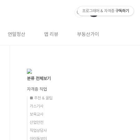
프로그래머 & 자격증
구독하기
연말정산
앱 리뷰
부동산가이드
자격증 
분류 전체보기
자격증 직업
■ 추천 & 꿀팁
가스기사
보육교사
산업안전
직업상담사
아이돌보미