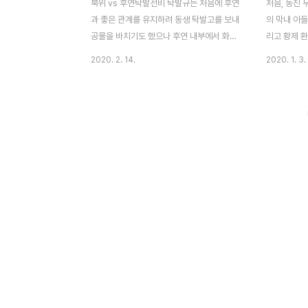
북위 vs 후연탁발선비 탁발규는 처음에 후연
처음, 동진 
과 좋은 관계를 유지하려 동생 탁발고를 보내
의 막내 아들
공물을 바치기도 했으나 후연 내부에서 화친
리고 황제 
을 반대하고 선비족 탁발고를 인질로 잡자 후
"옛날 양부
2020. 2. 14.
2020. 1. 3.
연을 선제공격하고 이를 판도에 넣었다. 이에
는 안 되도록
위진남북조 시대 강자였던 후연은 태자 모용
잃었고, 색
보, 모용농, 모용린 등으로 반격을 개시했으
이런 당돌한 
나 패배한다. 그렇지만 영특했던 모용수도 말
아릴 필요가
년엔 어리석은 모습을 보였으니 북위에겐 기
현을 따르는
회였다. 태자 모용보에게 명해 북위를 공벌케
위에 대한 
했다. 성공하면 자연스레 보위를 이을 수 있
그러나 그 
었다는 계산을 했지만, 착오였다. 동진 효무
를 엿보고 있
제 태원 20년(395) 8월, 탁발규는 변경의
아들이기에 
병사를 뒤로 물러나게 한 뒤 기습할 생각이었
지만 마침내
다. 대장 장연의 계책이었다. "연나라 군사는
수가 없었다.
최근 적교를 활대에서 격파하고, 장자에서 모
만 그렇게 
용영(서연)을 멸..
갓 황제가 된.