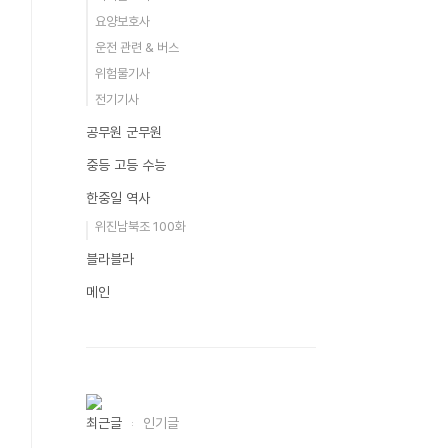
요양보호사
운전 관련 & 버스
위험물기사
전기기사
공무원 군무원
중등 고등 수능
한중일 역사
위진남북조 100화
블라블라
메인
최근글
인기글