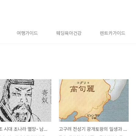
여행가이드
웨딩육아건강
렌트카가이드
위진남북조 시대 초나라 멸망- 남송 유유 등장 [46화]
고구려 전성기 광개토왕의 일생과 업적, 광개토태왕의 위대한 길 서평