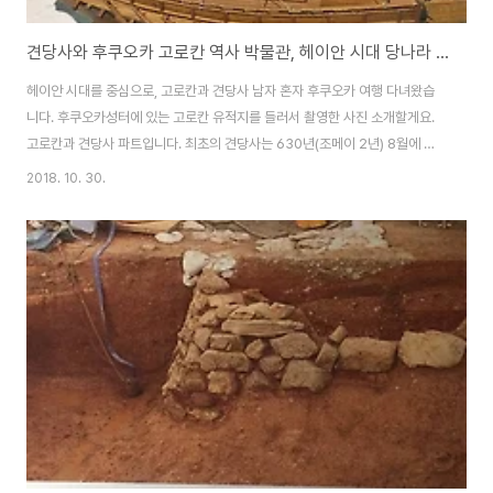
견당사와 후쿠오카 고로칸 역사 박물관, 헤이안 시대 당나라 외교
헤이안 시대를 중심으로, 고로칸과 견당사 남자 혼자 후쿠오카 여행 다녀왔습
니다. 후쿠오카성터에 있는 고로칸 유적지를 들러서 촬영한 사진 소개할게요.
고로칸과 견당사 파트입니다. 최초의 견당사는 630년(조메이 2년) 8월에 이
누카미노 미타스키(犬上御田鍬) 일행이었습니다. 894년(간표 6년)에는 스
2018. 10. 30.
기와라노 미치자네(菅原道真)의 건의로 폐지될 때 까지 20여회 파견되었습
니다. 견당사는 고로칸에서 출발했으며, 선박의 절반이 침몰할 정도로 항해는
위험했었습니다. 견당사 항해에 사용한 배 (모형)헤이안 시대, 9세기 9세기 헤
이안시대 사용한 배를 복원한 모형입니다. 헤이안 시대였던 838년, 이해에 견
당사가 마지막으로 파견되었습니다. 일본이란 고대 국가를 형성한 인물인 기비
노 마키비(吉備真備)사이초(最澄)소마 ..