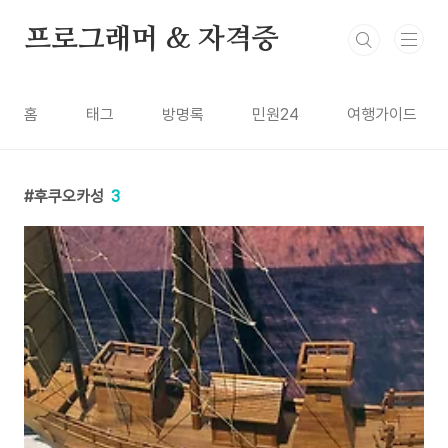
본문 바로가기
프로그래머 & 자격증
홈
태그
방명록
민원24
여행가이드
후쿠오카성
3