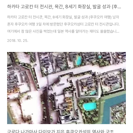
하카타 고로칸 터 전시관, 목간, 8세기 화장실, 발굴 성과 (후쿠오카 여행)
하카타 고로칸 터 전시관, 목간, 8세기 화장실, 발굴 성과 (후쿠오카 여행) 남자
혼자 후쿠오카 여행 3일 차에 방문했던 후쿠오카성터 고로칸 터 전시관입니다.
여기에서 참 많은 사진을 찍었는데 일본 역사를 알아가는 재미도 쏠쏠했습니
다. 『고로관 터』는 일본에서도 단 한 곳에만 흔적이 남은 곳으로 역사적 가치가
2018. 10. 25.
매우 높은 곳입니다. 비단, 일본 역사뿐만 아니라 우리 역사를 이해하는 데도 도
움이 될만한 외교 공간이죠. 서일본에 위치한 만큼 외교적으로 중요한 위치를
차지한 거점으로서의 역할도 많았을 것으로 추측됩니다. 고로칸 터 전시관 섹
션 중 고로칸의 성립 부분입니다. 출토된 목간고로칸 유적에서는 판에 먹으로
글자를 쓴 꼬리표가 출토되었습니다. 꼬리표는 현재 구마모토와 나가사키, 후
쿠오카, 가가와에서 보내..
구로다 나가마사 다이묘가 지은 후쿠오카성의 역사와 구조