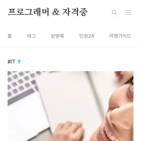
본문 바로가기
프로그래머 & 자격증
홈
태그
방명록
민원24
여행가이드
IT
9