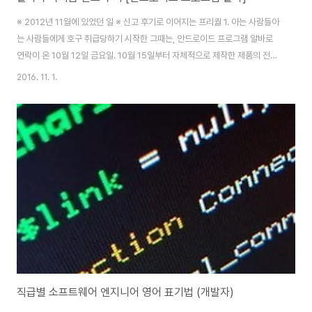
※ 2012년 11월에 있었던 일 ※ 신고 후기로 이어지는 프리퀄 1. 아는 사람들아
는 사람들에게 호구 취급당하기 시작한 그때는, 안드로이드 프로그램 알바로
연락이 온 10월 12일 금요일. 10월 15일부터 자체적으로 제작한 제품의 전시
회가 있었던 어떤 회사. 문자만 띄엄띄엄 보내길래 답답해서 전화도 제가 먼저
2016. 11. 1.
걸었었죠. (지금도 후회되는게... 그냥 무시할 걸...) 이 회사랑은 악연입니다. 이
미 악연이 되었지만... 본론으로 들어가면, 지난달 12일에 제게 연락을 했습니
다. 프로그램 알바 구하는 게 급하다. 15일부터 전시회다.장비와 연동되는 어플
이 필요하다.앱도 없고,어플 만들 사람도 없고, 경력자에게 맡기려니 비싸고,회
사로 와서 만들 경우 돈을 더 줘야 하고,XXXX 부서 여건상 너에게 부탁하는..
직급별 소프트웨어 엔지니어 영어 표기법 (개발자)