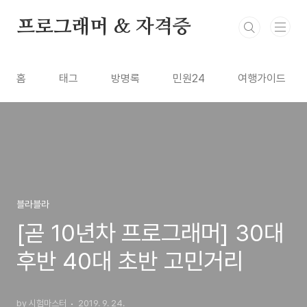
본문 바로가기
프로그래머 & 자격증
홈
태그
방명록
민원24
여행가이드
블라블라
[곧 10년차 프로그래머] 30대
후반 40대 초반 고민거리
by 시험마스터
2019. 9. 24.