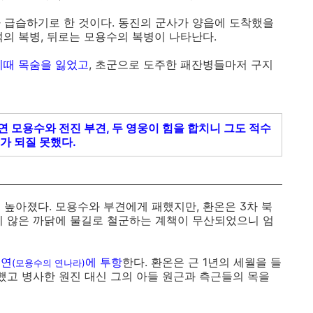
 급습하기로 한 것이다. 동진의 군사가 양읍에 도착했을
덕의 복병, 뒤로는 모용수의 복병이 나타난다.
이때 목숨을 잃었고
, 초군으로 도주한 패잔병들마저 구지
연 모용수와 전진 부견, 두 영웅이 힘을 합치니 그도 적수
가 되질 못했다.
 높아졌다. 모용수와 부견에게 패했지만, 환온은 3차 북
지 않은 까닭에 물길로 철군하는 계책이 무산되었으니 엄
전연
에 투항
한다. 환온은 근 1년의 세월을 들
(모용수의 연나라)
했고 병사한 원진 대신 그의 아들 원근과 측근들의 목을