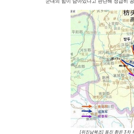
군대의 힘이 남아있다고 판단해 성급히 공
[위진남북조] 동진 환온 3차