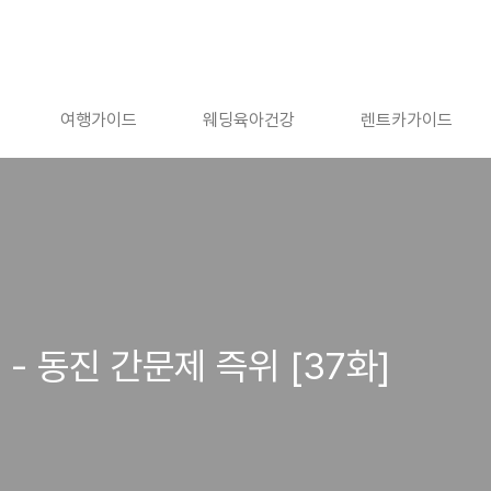
여행가이드
웨딩육아건강
렌트카가이드
- 동진 간문제 즉위 [37화]