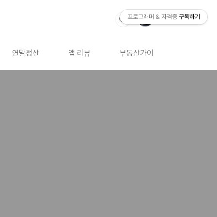
프로그래머 & 자격증
구독하기
연말정산
앱 리뷰
부동산가이드
자격증 