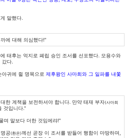
게 말했다.
까에 대해 의심했다!"
에 태후는 억지로 폐립 승인 조서를 선포했다. 모용수와
 갔다.
 손아귀에 쥘 명목으로
제후왕인 사마희와 그 일파를 내쫓
대한 계책을 보전하셔야 합니다. 만약 태재 부자
(사마희
 것입니다."
물며 말보다 더한 것임에랴!"
 명공
께선 곧장 이 조서를 받들어 행함이 마땅하며,
(환온)