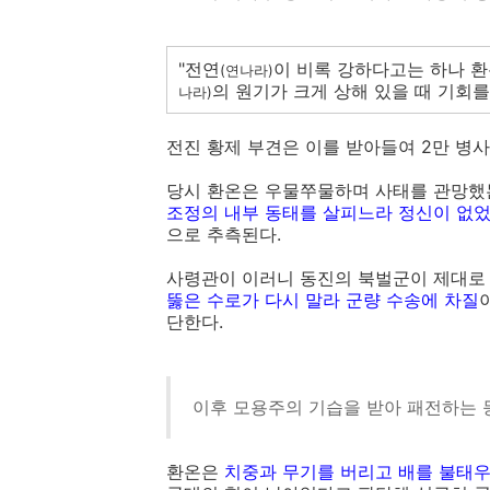
"전연
이 비록 강하다고는 하나 환온
(연나라)
의 원기가 크게 상해 있을 때 기회를
나라)
전진 황제 부견은 이를 받아들여 2만 병
당시 환온은 우물쭈물하며 사태를 관망했
조정의 내부 동태를 살피느라 정신이 없
으로 추측된다.
사령관이 이러니 동진의 북벌군이 제대로 
뚫은 수로가 다시 말라 군량 수송에 차질
단한다.
이후 모용주의 기습을 받아 패전하는 
환온은
치중과 무기를 버리고 배를 불태우