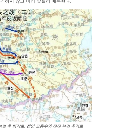
격하지 않고 미리 앞질러 매복한다.
 북벌 후 퇴각로, 전연 모용수와 전진 부견 추격로