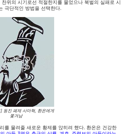
게 찬위의 시기로선 적절한지를 물었으나 북벌의 실패로 시
는 극단적인 방법을 선택한다.
] 동진 폐제 사마혁, 환온에게
쫓겨남
자리를 물려줄 새로운 황제를 앉히려 했다. 환온은 건강한
의 아들 3명은 측근인 상룡, 계호, 주령보의 아들이라는