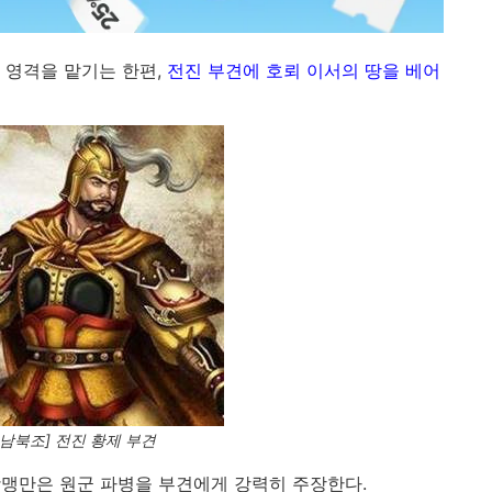
 영격을 맡기는 한편,
전진 부견에 호뢰 이서의 땅을 베어
남북조] 전진 황제 부견
맹만은 원군 파병을 부견에게 강력히 주장한다.