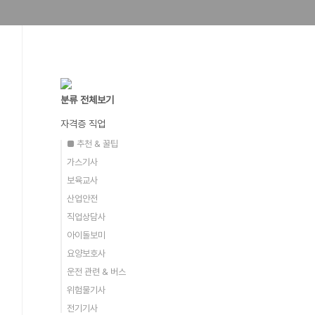
분류 전체보기
자격증 직업
■ 추천 & 꿀팁
가스기사
보육교사
산업안전
직업상담사
아이돌보미
요양보호사
운전 관련 & 버스
위험물기사
전기기사