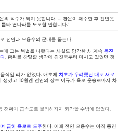
의 적수가 되지 못합니다. ... 환온이 패주한 후 전연
(연
 틈타 연나라를 도모할 만합니다."
사로 전연과 모용수의 군대를 돕는다.
는데 그는 북벌을 나왔다는 사실도 망각한 채 계속
동진
었다
. 황위를 찬탈할 생각에 김칫국부터 마시고 있었던 것
움직일 리가 없었다. 애초에
치초가 우려했던 대로 새로
이 생겼고 10월엔 전연의 장수 이규가 육로 운송로마저 차
등 전황이 급속도로 불리해지자 퇴각할 수밖에 없었다.
며 급히 육로로 도주
한다. 이때 전연 모용수는 아직 동진