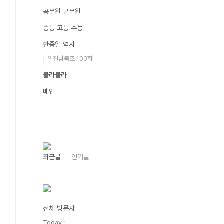
공무원 군무원
중등 고등 수능
한중일 역사
위진남북조 100화
블라블라
메인
최근글
인기글
전체 방문자
Today :