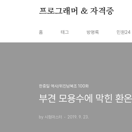
본문 바로가기
프로그래머 & 자격증
홈
태그
방명록
민원24
한중일 역사/위진남북조 100화
부견 모용수에 막힌 환온 
by 시험마스터
2019. 9. 23.