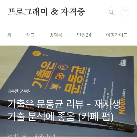
본문 바로가기
프로그래머 & 자격증
홈
태그
방명록
민원24
여행가이드
공무원 군무원
기출은 문동균 리뷰 - 재시생
기출 분석에 좋음 (카페 펌)
by 시험마스터
2020. 10. 4.