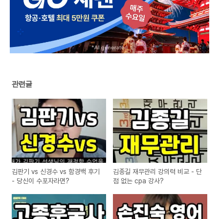
관련글
김판기 vs 신경수 vs 함경백 후기
김종길 재무관리 강의력 비교 - 단
- 당신이 수포자라면?
점 없는 cpa 강사?