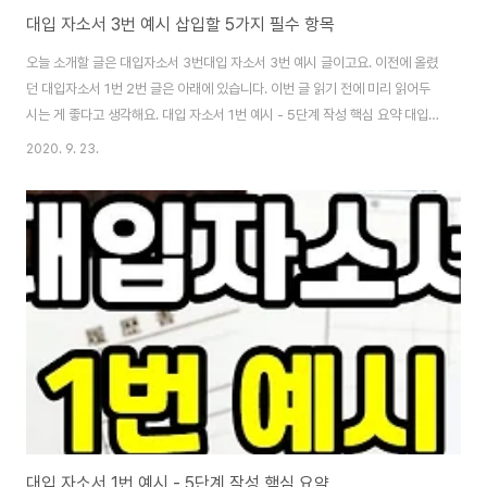
대입 자소서 3번 예시 삽입할 5가지 필수 항목
오늘 소개할 글은 대입자소서 3번대입 자소서 3번 예시 글이고요. 이전에 올렸
던 대입자소서 1번 2번 글은 아래에 있습니다. 이번 글 읽기 전에 미리 읽어두
시는 게 좋다고 생각해요. 대입 자소서 1번 예시 - 5단계 작성 핵심 요약 대입
자소서 1번 예시 꿀팁 찾는 분들을 위한 소개 글입니다. 출처 : 막생정입니다.
2020. 9. 23.
지금 고3 : 살려줘여... 안녕! 내 소개부터 하자면 나는 수시 올인! 으로 내 자기
소개서만 60번을 고쳤어 ... 고3 � coderlife.tistory.com 1탄: 파일 만들
기와 시작하는 방법 대입 자소서 2번 예시 - 첨삭 및 지원 동기 놓치지 마세요!
Q. 6교과 해도 돼요? 6종합 해도 돼요? A. 하나의 전형으로 몰빵하는 것은 추
천하지 않음. 보통 수시는 2상향 2적정 2하향..
대입 자소서 1번 예시 - 5단계 작성 핵심 요약