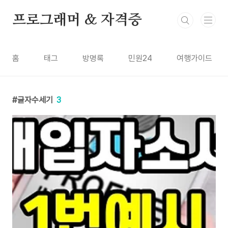
본문 바로가기
프로그래머 & 자격증
홈
태그
방명록
민원24
여행가이드
글자수세기
3