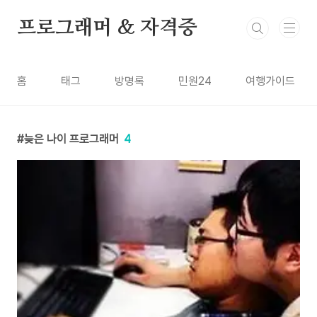
본문 바로가기
프로그래머 & 자격증
홈
태그
방명록
민원24
여행가이드
늦은 나이 프로그래머
4