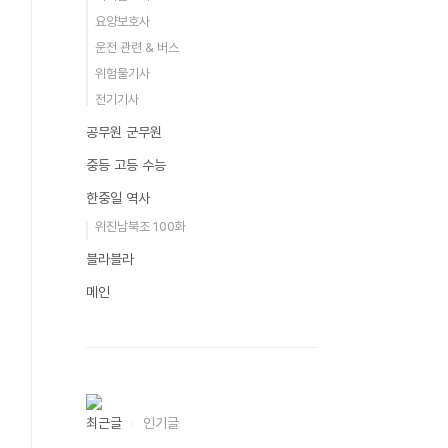
요양보호사
운전 관련 & 버스
위험물기사
전기기사
공무원 군무원
중등 고등 수능
한중일 역사
위진남북조 100화
블라블라
메인
최근글
인기글