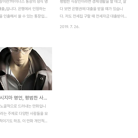
장이란?마이너스 통장의 정식 명
평범한 직장인이라면 경제생활을 할 테고, 살
 대출」입니다. 은행에서 인정하는
다 보면 은행권에 대출을 받을 때가 있습니
을 인출해서 쓸 수 있는 통장입니
다. 저도 전세집 구할 때 전세자금 대출받아
0인 상태에서 1백만원을 인출했
봤고, 아파트 살 때 주택담보대출도 이용했습
2019. 7. 26.
고는 -1,000,000으로 찍히기
니다. 얼마 전엔 카드회사에서 신용대출도 받
너스 통장이라고 합니다. 마이너
았었네요. 경험 있는 분들은 상환 기간, 이자
되도록 돈을 인출하는 것은 어떤
부담, 상환 방식을 선택하는 데 어려움이 없
금서비스(단기 대출)를 받는 것과
지만, 처음 대출받는다면 낯선 용어가 많아
 하지만 현금서비스와는 다른 것
대출받기 너무 어려워요. 그래서 대출받기에
데요. 다음 달 돈을 입금하지 않
앞서, 은행 대출이자 계산기를 먼저 알고 간
 통장은 계약 기간(보통 1년)이
다면 도움이 되실 겁니다. 얼마 전, 기준금리
는 처음 설정한 한도를 초과하지
가 1.5%로 내려갔고 그 이전부터 저금리가
융제재가 이루어지지 않는다는
유지되고 있습니다. 신용만 괜찮다면 더 좋은
사채꾼 우시지마 명언, 평범한 사람이 빚쟁이 되는 이유
 점은 장점일 수도 있고 단점일
조건으로 대출 상품을 이용할 수 있을거라 생
요. 마이너스 잔고를 빨리 플러스
각합니다. 직장인 지갑이 흔히 유리 지갑이라
 노골적으로 드러내는 만화입니
않으면(마이너스 대출받은 것을 입
고 하잖아요. 월급은 매달 통장에 입금되는데
이라는 주제로 다양한 사람들을 묘
않으면..
세금, 공과금, ..
적이기도 하죠. 이 만화 개인적으
아합니다. 그래서 사채꾼 우시지마
이에 존재하는 명언들 모았습니다.