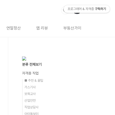
프로그래머 & 자격증
구독하기
연말정산
앱 리뷰
부동산가이드
자격증 
분류 전체보기
자격증 직업
■ 추천 & 꿀팁
가스기사
보육교사
산업안전
직업상담사
아이돌보미