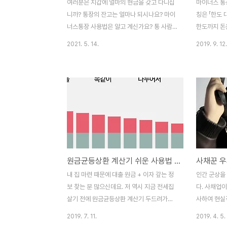
여러분은 지갑에 얼마의 현금을 갖고 다니십
마이너스 통
니까? 통장의 잔고는 얼마나 되시나요? 마이
칭은 「한도
너스통장 사용법은 알고 계신가요? 통 사람
한도까지 돈
들은 집이나 예금, 펀드 등에 돈이 잠겨 있어
다. 잔고가 
2021. 5. 14.
2019. 9. 12.
서 당장 쓸 수 있는 현금이 늘 부족한 것이 현
다면 통장 잔
실인데요. 그러다 보니 긴급하게 필요한 자금
때문에 마이
수요가 있을 때 요긴하게 활용할 수 있고 쉽
스 잔고가 
게 접근하는 금융 수단이 바로 마이너스통장
면에서는 현
입니다. (이자 낮추기도 꼭 필요함) 마이너스
비슷합니다.
통장은 잘 아시다시피 잘 쓰면 약이 되지만
이 하나 있는
잘못 쓰면 독이 될 수 있는 양날의 검 같은 존
아도 마이너스
재라서 잘 활용하는 지혜가 필요합니다. 그래
끝날 때까지
서 오늘은 현명한 마이너스통장 사용법과 긴
않는다면 금
원금균등상환 계산기 쉬운 사용법 - 우리은행 금융감독원
급 자금에 대처하는 재테크 방법에 대해 알아
것입니다. 이
보도록 하겠습니다. 마이너스통장 사용법 마
수도 있는데
내 집 마련 때문에 대출 원금 + 이자 갚는 정
인간 군상을
이너스 통장은 입출금이 자유로운 은행 예금
로 만들지 
보 찾는 분 많으신데요. 저 역시 지금 전세집
다. 사채업
에 신용대출 한도를 미..
금하여 갚지 
살기 전에 원금균등상환 계산기 두드려가며
사하여 현실
어떤 게 나에게 알맞을지 고민을 참 많이 했
로 되게 좋
2019. 7. 11.
2019. 4. 5.
습니다. 제가 원금균등상환 계산기 여러 가지
1~6권 사