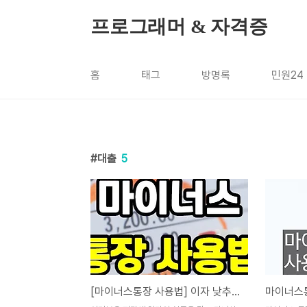
본문 바로가기
프로그래머 & 자격증
홈
태그
방명록
민원24
대출
5
[마이너스통장 사용법] 이자 낮추는 방법 및 마통 장점 4가지