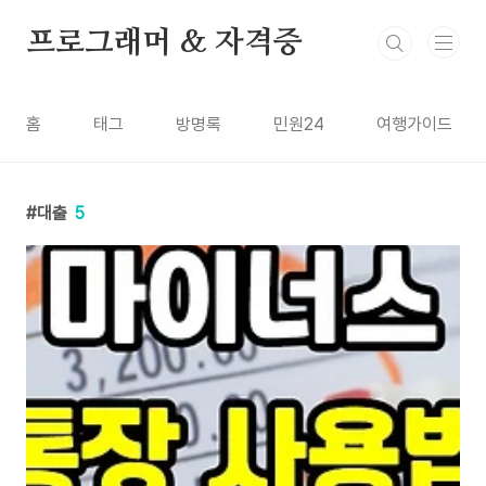
본문 바로가기
프로그래머 & 자격증
홈
태그
방명록
민원24
여행가이드
대출
5