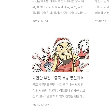
위진남북조를 가로지르는 비수대전 승리 이
동진의 군사
후, 동진은 이 기회를 틈타 양양, 익주, 양주
전진의 군대
등지를 수복한다. 하지만, 중원 수복 의지는
회복하고 전
약해 회수와 관중 일대의 요충지는 얼마 안
그러나 전진
2019. 12. 14.
2019. 12. 3
가 다시 잃는다. 전진 멸망의 원인은 비수대
격전도 그다
전 패배이다. 국력이 크게 손상된 것은 아님
군대가 떡하
에도 부견의 무리한 융화 정책이 불러온 부작
그걸로 끝이
용으로 볼 수 있다. 강제적으로 살던 곳을 떠
진을 유지하
나 중원의 낯선 곳으로 이주한 이민족들의 고
지했다. 배
충을 부견은 이해했을까?황실과 가까운 저족
힘들었던 부
들은 국가의 중심부가 아닌 변방으로 나간 것
밥과 돼지 넓
에 만족했을까? 부견은 꿈만 좇았지 현실적
열 근을 하
인 감각이 매우 떨어지던 인물로 보인다. "왕
함에 싫증을
교만한 부견 - 중국 북방 통일과 비수대전 [41화]
맹 같은 시어머니"가 곁에 없는 "뜬구름 잡기
처하게 되셨
대마왕 부견"의 패망은 어찌 보면 당연할지도
하는 신의 
북조 통일왕조 전진, 세상을 떠나는 왕맹 전
모르겠다. 큰일을 치룬 위진남북조 시대 동진
지를 봉양하
진 건원 6년 11월의 일이었으니 병사를 일으
효무제 사마요는..
전선이 길었고
킨 지 고작 1년도 되지 않아 전연은 전진에 멸
망했다. 전연을 멸망시킨 부견은 양주의 전량
2019. 10. 29.
국 장천석에서 투항을 권했고 장천석은 번국