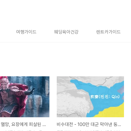
여행가이드
웨딩육아건강
렌트카가이드
북조 전진 멸망, 요장에게 피살된 비수대전 주인공 부견 [43화]
비수대전 - 100만 대군 막아낸 동진 북부병 [42화]