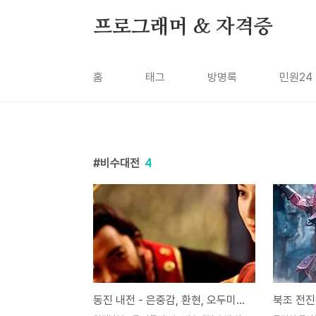
본문 바로가기
프로그래머 & 자격증
홈
태그
방명록
민원24
비수대전
4
동진 내전 - 은중감, 환현, 오두미도 손은, 삼국지 [44화]