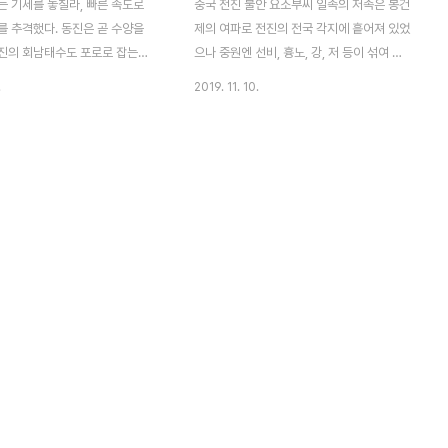
는 기세를 놓칠라, 빠른 속도로
중국 전진 불안 요소부씨 일족의 저족은 봉건
를 추격했다. 동진은 곧 수양을
제의 여파로 전진의 전국 각지에 흩어져 있었
진의 회남태수도 포로로 잡는다.
으나 중원엔 선비, 흉노, 강, 저 등이 섞여 살
의 전선이 꽤 길었기에 동진의 추
고 있었다. 겉으론 부강한 국가였으나 내부적
.
2019. 11. 10.
지 오래가진 못했다. 후방의 전진
으론 결코 안정적이라 볼 수 없는 불안 요소
니 버티고 있었기에 비수대전은
가 너무나도 뚜렷했다. "내가 대업을 이은 지
 난다. 부견은 모용수의 부대만이
30년. 사방은 대략 평정되었으나 오직 동남
며 퇴각했기에 그곳으로 몸을 의
한구석만은 아직 왕화를 입히지 못하고 있었
고픔과 화살에 맞은 통증 때문에
다." 이전에 부견은모용수 - 관군장군, 경조윤
견은 회수 부근에서 한 백성에게
전연 마지막 황제 모용위 - 신흥후모용위 동
적다리를 받자 비단 열 필과 솜
생 모용충 - 평양태수구지 양통 - 평원장군,
사하기도 했다. "폐하께서는 안락
남진주자사전량 장천석 - 귀의후강족 요장 -
 느끼셔서 스스로 위험과 곤경에
양무장군에 임명했었다. 비수대전 이후 중국
습니다. 신은 폐하의 자식이고 폐
전진이 빠르게 해체된 이유다. 결국 부견은
아버지이시니 어찌 자식이 그 아버
왕맹의 간언과는 정반대의 행위를 벌인 것이
고서 보답을 바랍니까!" 전진군의
다. 매우 위험하고 누구나가 우려할만한 조치
 선봉군이..
였다. 중..