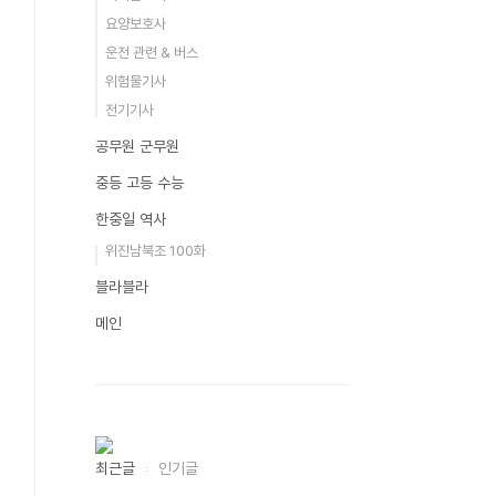
요양보호사
운전 관련 & 버스
위험물기사
전기기사
공무원 군무원
중등 고등 수능
한중일 역사
위진남북조 100화
블라블라
메인
최근글
인기글