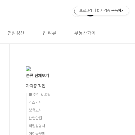
프로그래머 & 자격증
구독하기
연말정산
앱 리뷰
부동산가이드
자격증 
분류 전체보기
자격증 직업
■ 추천 & 꿀팁
가스기사
보육교사
산업안전
직업상담사
아이돌보미