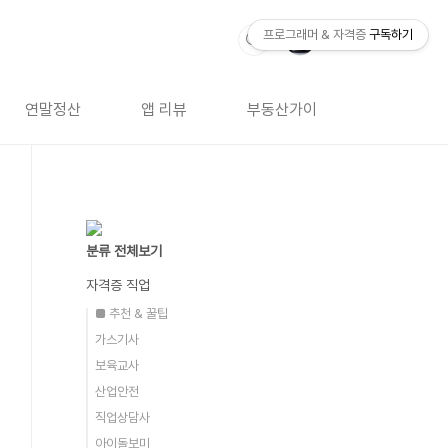
프로그래머 & 자격증
구독하기
연말정산
앱 리뷰
부동산가이드
자격증 
분류 전체보기
자격증 직업
■ 추천 & 꿀팁
가스기사
보육교사
산업안전
직업상담사
아이돌보미