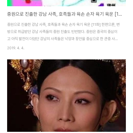
중원으로 진출한 강남 사족, 호족들과 육손 손자 육기 육운 [11화]
중원으로 진출한 강남 사족, 호족들과 육손 손자 육기 육운 [11화] 한편으론, 변
방으로 취급받던 강남 사족들의 중원 진출도 빈번했다. 중원은 중국의 중심이
고 아직 발전이 더뎠던 강남의 사족들은 낙양과 장안을 중심으로 한 관중 사대
부들의 무시를 받기 일쑤였다. 당시 『중원으로 이주』한 강남 사족을 대표하는
2019. 4. 4.
이가 육손의 손자이며 육항의 아들이었던 육기, 육운 형제였다. 오나라가 멸망
하자 사공 장화는 명망이 높던 저도에게 이런 편지를 보냈다. "이륙(육기, 육운)
은 용이 강한江漢에서 뛰어오른 것 같고, 언선(고영)은 봉이 조양朝陽에서 우
는 것 같았소." 그럼에도 중원 명문가들은 강남 사족들을 쉽게 인정하지 않았
다. 육기가 처음 낙양에 갔을 때 장화에게 자신이 앞으로 인사하러 가야 할 곳을
물었는데 유보가 그..