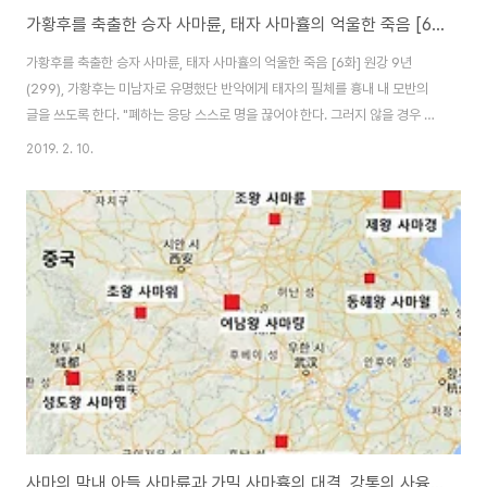
가황후를 축출한 승자 사마륜, 태자 사마휼의 억울한 죽음 [6화]
가황후를 축출한 승자 사마륜, 태자 사마휼의 억울한 죽음 [6화] 원강 9년
(299), 가황후는 미남자로 유명했단 반악에게 태자의 필체를 흉내 내 모반의
글을 쓰도록 한다. "폐하는 응당 스스로 명을 끊어야 한다. 그러지 않을 경우 태
자인 내가 대신할 수밖에 없다. 생모인 사숙비와 함께 날짜 안에 동시에 행하기
2019. 2. 10.
로 약조했으니 의심하며 머뭇거리지 마라." 다음 날 아침, 가남풍 황제가 병이
났다는 이유로 태자에게 입조를 명했다. 가황후는 시비 진무를 시켜 술 3되와
대추가 가득한 쟁반을 들고 가 태자에게 마시게 했다. 술을 잘 마시지 못하던 사
마휼은 공복에 술을 마셨다가 실수할까 두렵다며 사양했다. 가황후는 당연히
질책한다. "너는 어찌 이처럼 불효한가? 부모가 술을 내려도 마시지 않으니 술
에 무엇이라도 들..
사마의 막내 아들 사마륜과 가밀 사마휼의 대결, 강통의 사융론 [5화]