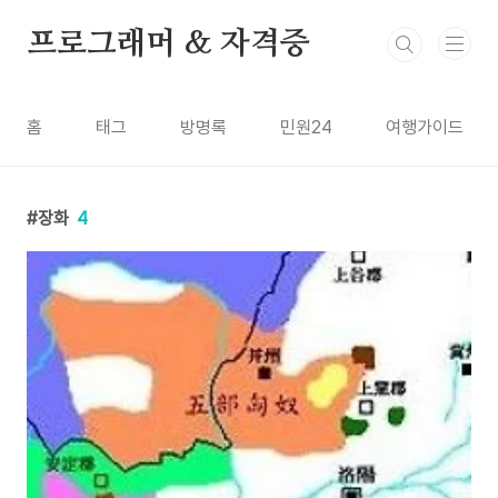
본문 바로가기
프로그래머 & 자격증
홈
태그
방명록
민원24
여행가이드
장화
4