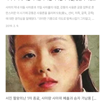
사마의 막내 아들 사마륜과 가밀 사마휼의 대결, 강통의 사융론 궁중 암투로 혼
란스러운 이 시기에 강통은 사융론을 올리며 5호(흉노, 선비, 저족, 갈족, 강족)
에 대한 경각심을 일깨웠다. "괴이한 기풍으로 극도로 탐욕스럽기 그지없고, 흉
포하고 사나운 데다 인정도 없는 자들입니다. 저들은 힘이 약하면 우리를 두려
2019. 2. 9.
워하며 복종하나 강하면 곧바로 침략하며 반기를 듭니다... ... 지금 화하의 사서
士庶가 저들을 업신여기자 그 원한이 골수에 사무쳐 있습니다. 반드시 틈을 보
아 흉포한 성정을 드러낼 터이니 지금 저들이 피폐하고 우리의 무력이 성한 때
를 이용해 저들을 원래 살던 곳으로 쫓아내느니만 못합니다." 사마의가 살아있
었더라면 강통의 사융론을 받아들였을까? (특이하게 동진 16국 시대라 표현하
고 있습니다) 훗날..
서진 팔왕의난 1차 종료, 사마량 사마위 폐출과 승자 가남풍 [4화]