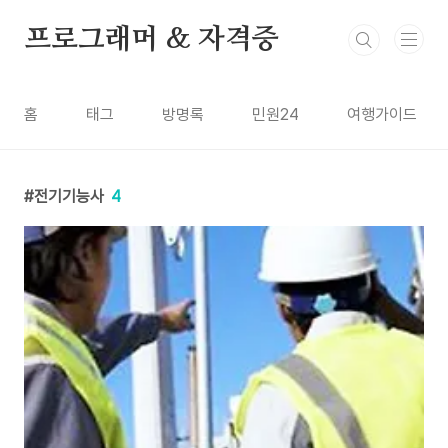
본문 바로가기
프로그래머 & 자격증
홈
태그
방명록
민원24
여행가이드
전기기능사
4