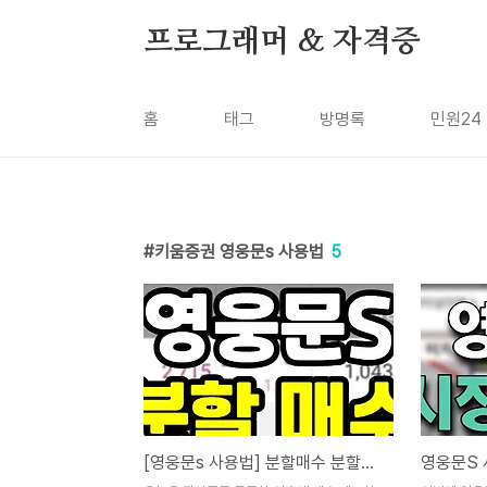
본문 바로가기
프로그래머 & 자격증
홈
태그
방명록
민원24
키움증권 영웅문s 사용법
5
[영웅문s 사용법] 분할매수 분할매도 - 주식 리딩 적응하기