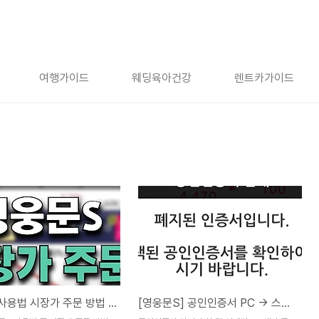
여행가이드
웨딩육아건강
렌트카가이드
영웅문S 사용법 시장가 주문 방법 (지정가 차이점)
[영웅문S] 공인인증서 PC -> 스마트폰 복사 사용법