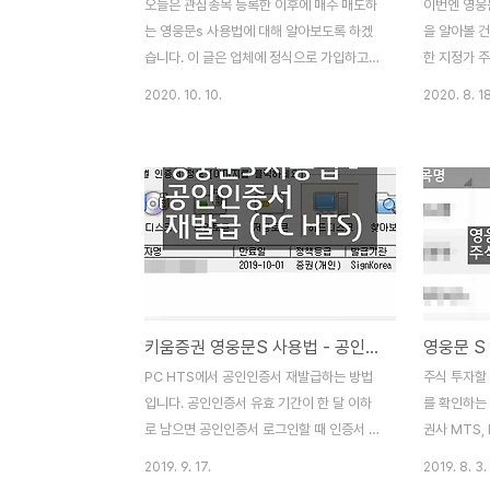
오늘은 관심종목 등록한 이후에 매수 매도하
이번엔 영웅
는 영웅문s 사용법에 대해 알아보도록 하겠
을 알아볼 건
습니다. 이 글은 업체에 정식으로 가입하고
한 지정가 
분할매수, 분할매도를 받는 분들을 위한 글입
내는 즉시 체
2020. 10. 10.
2020. 8. 18
니다. 그래도 간단한 매수, 매도 방법은 파악
래서 오후 3
할 수 있으니, 업체 가입하지 않으셨어도 읽
을 넣어두면 
어보길 추천할게요. 수수료는 키움증권이 가
다. 그리고
장 저렴합니다. 수수료 이벤트 등으로 저렴하
요정의 경제
게 다른 증권사 가입하셨다면, 그 계좌 쓰셔
해 간략히 
도 됩니다. 자, 관심그룹 중 대우부품을 선택
주문 지정가
해 볼게요. 매수 신호를 받았다면 클릭. 영웅
을 거는 방식
문s 사용법 - 매수 터치하면 호가, 차트, 뉴
가에 해당하
스, 매수 버튼이 보이네요. "매수"를 터치해
면, 매수 호
키움증권 영웅문S 사용법 - 공인인증서 재발급 (PC HTS)
보겠습니다. 매수 화면으로 이동하면 위와 같
문 순서대로
고요. 모바일이란 특성상(MTS) 일반적으론
도 호가에 
PC HTS에서 공인인증서 재발급하는 방법
주식 투자할
"보통", "시장가"로 매수를 하는 편입니다. 시
분)이면, 현
입니다. 공인인증서 유효 기간이 한 달 이하
를 확인하는 
장가는 다들..
량이 감소하며
로 남으면 공인인증서 로그인할 때 인증서 만
권사 MTS,
료 공지가 뜹니다. 주식 거래를 계속하려면
해 해당 기능
2019. 9. 17.
2019. 8. 3.
증권 공인인증서를 갱신하거나 재발급받아야
자가 어색한 