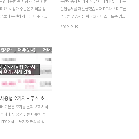
문S 사용법 중 시장가 주문 방법
공인인증서 만기가 한 달 이내라 PC에서 공
데요. 시장가 주문은 가격을 정
인인증서를 재발급했습니다.PC와 스마트폰
주문보다 우선하기 때문에 주문을
앱 공인인증서는 하나였기에 스마트폰 영웅
결보다 먼저 체결이 됩니다. 그
문S의 공인인증서는 폐지된 상태였습니다. 1.
.
2019. 9. 19.
시 20분에서 30분 사이에 주문
아이폰 영웅문S 과정 이럴 땐, PC에서 새로
15시 30분 정각에 체결이 됩니
발급한 1년짜리 공인인증서를 스마트폰으로
 시장가와 지정가의 차이점은 치킨
복사하는 게 편리합니다. 위 그림에서 왼쪽
공부방님 블로그에서 일부 인용
"공인인증센터"를 터치하여 인증서 복사 과
설명해 드리면 이렇습니다. 지정가
정을 진행합니다. 메뉴에서 가운데 "인증서
주문은 내가 원하는 가격에 주문
가져오기 PC->스마트폰"을 터치합니다. 스
. 만약 주문가격이 현재 매수 호
마트폰에서 인증서 재발급, 갱신 등을 할 수
는 가격(호가창의 빨간 부분)이
있지만, 그러면 또 PC에 있는 공인인증서가
가에 주문 수량이 쌓이게 되며, 주
폐지됩니다. 그러니 하나를 갖고 복사해서 사
영웅문 S 사용법 2가지 - 주식 호가, 시세 알림
 체결됩니다. 주문가격이 현재 매
용하는 것이죠. PC->스마트폰 버튼을 터치
해당하는 가격(호가창의 파란 부
하면 아래처럼 승인번호가 생성됩니다. 공인
 때 기본은 호가를 살펴보고 시세
재 매도 호가에 쌓여있는 주문 수
인증서 가져오기 화면입니다.화면 아래에 승
겁니다. 영웅문 S 를 비롯해 증
 즉시 주..
인번호가 있고, 인증서 가져..
 HTS에서는 투자자 편의를 생각
을 제공하는데요. 아직, 주식 투
분들은 이 글을 읽고 영웅문 S