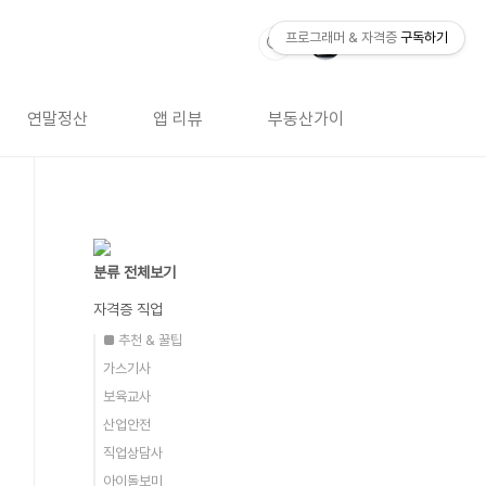
프로그래머 & 자격증
구독하기
연말정산
앱 리뷰
부동산가이드
자격증 
분류 전체보기
자격증 직업
■ 추천 & 꿀팁
가스기사
보육교사
산업안전
직업상담사
아이돌보미