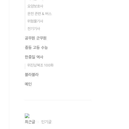
요양보호사
운전 관련 & 버스
위험물기사
전기기사
공무원 군무원
중등 고등 수능
한중일 역사
위진남북조 100화
블라블라
메인
최근글
인기글