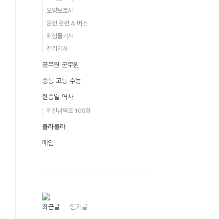
요양보호사
운전 관련 & 버스
위험물기사
전기기사
공무원 군무원
중등 고등 수능
한중일 역사
위진남북조 100화
블라블라
메인
최근글
인기글