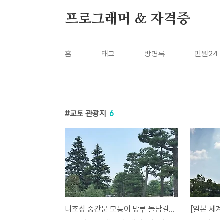
본문 바로가기
프로그래머 & 자격증
홈
태그
방명록
민원24
교토 관광지
6
니조성 중간문 모퉁이 망루 돌담길, 일본 교토 유적