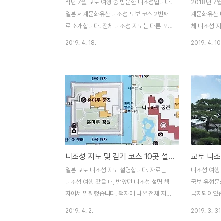
작년 7월 교토 여행 중 방문한 니조성입니다.
2018년 7
일본 세계문화유산 니조성 도보 코스 2번째
계문화유산 
로 소개합니다. 전체 니조성 지도는 다른 포
체 니조성 
스트[바로가기] 참고해 주시고 이 포스트에
고해 주시고 
2019. 4. 18.
2019. 4. 10
선 총 4곳 사진 소개합니다. [일본 세계문화
합니다. 동
유산 니조성] 동쪽 성문, 당문, 모모야마문남
야마문 일부
쪽 중간문서남 모퉁이 망루서쪽 다리북쪽 중
1~3번이랑
간문 니조성 바깥 해자를 끼고 걷는 도보 코
서 표 사는 
스는 역사 유적지 탐방보다는 경치 좋은 공원
구에서 입장권
을 걷는 느낌입니다. 외곽이라 볼만한 건물이
600엔중고생
나 유적지는 없고, 잘 만들어진 조경 구경하
성은 평일 
기 좋습니다. ◆ 남쪽 중간문 1626년에 지어
객들이 많아
진 문으로 쇼군, 천황이 머물던 혼마루 궁전
본 세계문화
니조성 지도 및 걷기 코스 10곳 설명, 동쪽 성문~청류원
으로 가려면, 이곳 남문과 서문을 지나야 합
광장과 간략
니다. 니조성이라는 유적지 보단 경치 좋은
표소 근처에
일본 교토 니조성 지도 설명합니다. 자료는
니조성 여행 
공원에 온 느낌입니다. ◆ 서남 모퉁이 망루
1950년)
니조성 여행 갔을 때, 받았던 니조성 설명 책
국보 유형문
실제로 망루에 오르..
다. 역사 유..
자에서 발췌했습니다. 책자에 나온 전체 지도
금지되어있습
는 아래에 있으며, 걷는 코스 1번부터 9번까
50장 정도 
2019. 4. 2.
2019. 3. 31
지 설명합니다. 사진 촬영 추천 포인트 : 카메
은 아래 책자