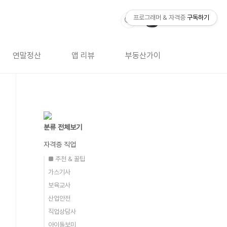
프로그래머 & 자격증
구독하기
연말정산
앱 리뷰
부동산가이드
자격증 
분류 전체보기
자격증 직업
■ 추천 & 꿀팁
가스기사
보육교사
산업안전
직업상담사
아이돌보미