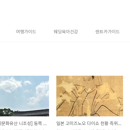
여행가이드
웨딩육아건강
렌트카가이드
[일본 세계문화유산 니조성] 동쪽 성문, 당문, 모모야마문
일본 고미즈노오 다이쇼 천황 즉위식 열린 교토 니조성