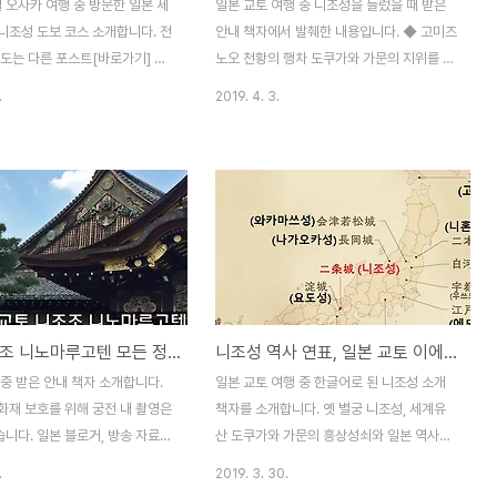
월 오사카 여행 중 방문한 일본 세
일본 교토 여행 중 니조성을 들렀을 때 받은
니조성 도보 코스 소개합니다. 전
안내 책자에서 발췌한 내용입니다. ◆ 고미즈
지도는 다른 포스트[바로가기] 참
노오 천황의 행차 도쿠가와 가문의 지위를 다
이 포스트에선 총 4곳 사진 소개
지기 위해 2대 쇼군 히데타다의 딸 가즈코가
.
2019. 4. 3.
쪽 성문동남 모퉁이 망루당문모모
1620년 고미즈노오 천황의 중궁이 되었다.
 지도로 보면 아래 4곳입니다.
이를 계기로 1619년에 일본 교토 니조성의
 왼쪽 모모야마문입니다. 입구에
수리가 이루어졌고 1620년 6월 18일 낳은
것 부터 소개 시작할게요. ◆ 1. 입
종자들과 함께 니조성에서 황궁으로 향했다.
 사고 니조성 들어가기 어른 :
1626년 이미 은퇴한 2대 쇼군 히데타다와 3
 : 350엔아이들 : 200엔 니조
대 쇼군 이에미쓰는 일본 교토 니조성을 방문
오전에 방문했습니다. 입구엔 관광
하여 5일간의 고미즈노오 천황의 행차를 맞
서 북적북적했어요. 입구에는 일
이했다. 니조성은 행차를 계기로 1624년에
유산 니조성 동쪽 성문 앞의 넓은
확장되어 현재의 규모가 되었다. 천수각과 행
교토 니조조 니노마루고텐 모든 정보, 일본 명소
니조성 역사 연표, 일본 교토 이에야스 주거지
한 역사를 설명하고 있습니다. 매
차 궁전, 혼마루 궁전 등이 축하를 위해 증설
는 쇼와25년(소화昭和25년
되었다. 쇼군 전속 화가인 가노파가 장려한
중 받은 안내 책자 소개합니다.
일본 교토 여행 중 한글어로 된 니조성 소개
에 만들어진 커다란 비석이 있습니
벽화를 그렸다. 행차에 맞추어 가면극과 단
화재 보호를 위해 궁전 내 촬영은
책자를 소개합니다. 옛 별궁 니조성, 세계유
가, 전통음..
니다. 일본 블로거, 방송 자료를
산 도쿠가와 가문의 흥상성쇠와 일본 역사의
첨부하였으니, 참고 바랍니다. 글
변천을 간직해 온 니조성 ◆ 니조성의 역사
.
2019. 3. 30.
에 담긴 1~10번 순서대로 진행
축성 후 400년 동안 일본 역사상 매우 중요