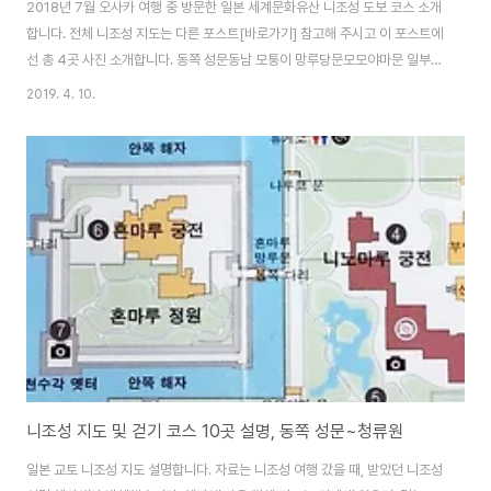
2018년 7월 오사카 여행 중 방문한 일본 세계문화유산 니조성 도보 코스 소개
합니다. 전체 니조성 지도는 다른 포스트[바로가기] 참고해 주시고 이 포스트에
선 총 4곳 사진 소개합니다. 동쪽 성문동남 모퉁이 망루당문모모야마문 일부
지도로 보면 아래 4곳입니다. 1~3번이랑 왼쪽 모모야마문입니다. 입구에서 표
2019. 4. 10.
사는 것 부터 소개 시작할게요. ◆ 1. 입구에서 입장권 사고 니조성 들어가기 어
른 : 600엔중고생 : 350엔아이들 : 200엔 니조성은 평일 오전에 방문했습니
다. 입구엔 관광객들이 많아서 북적북적했어요. 입구에는 일본 세계문화유산
니조성 동쪽 성문 앞의 넓은 광장과 간략한 역사를 설명하고 있습니다. 매표소
근처에는 쇼와25년(소화昭和25년 1950년)에 만들어진 커다란 비석이 있습
니다. 역사 유..
니조성 지도 및 걷기 코스 10곳 설명, 동쪽 성문~청류원
일본 교토 니조성 지도 설명합니다. 자료는 니조성 여행 갔을 때, 받았던 니조성