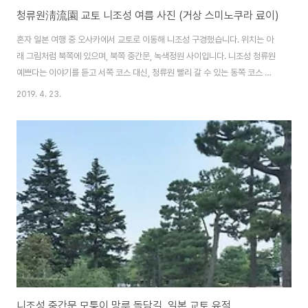
청류원淸流園 교토 니조성 여름 사진 (거상 스미노쿠라 료이)
혼자 일본 여행 중 오사카에서 교토로 이동해 니조성 구경했습니다. 위치는 아
래 그림처럼 북쪽에 있으며, 북쪽 중간문, 녹색정원 사이입니다. 니조성 청류원
예쁘다는 이야기를 듣고 서쪽 코스 대신, 청류원 빨리 갈 수 있는 동쪽 코스 선
택하는 분들도 많아요. 저는 서쪽 코스를 선택해 니조성 남쪽, 서쪽을 돌아 북쪽
2019. 4. 23.
청류원으로 향했습니다. 밟으면 건강에 좋아진다는 돌멩이들을 지나면 교토 니
조성 청류원 건물이 담벼락 건너로 보입니다. 아래 사진 오른쪽 위에 보이는 건
물이 청류원입니다. 저는 2018년 7월 중순, 서있기만 해도 땀이 줄줄 흐르닌
한여름에 방문했습니다. 아래 사진처럼 여름에는 팥빙수를 팝니다. 그리고 바
로 보이는 청류원 들어가는 문. 건물 2채로 나뉘어져 있습니다. 한쪽에선 앉아
서 휴식을 취하는 ..
니조성 중간문 모퉁이 망루 돌담길, 일본 교토 유적