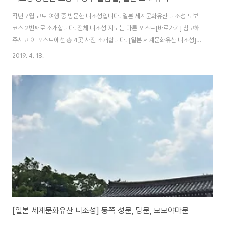
작년 7월 교토 여행 중 방문한 니조성입니다. 일본 세계문화유산 니조성 도보
코스 2번째로 소개합니다. 전체 니조성 지도는 다른 포스트[바로가기] 참고해
주시고 이 포스트에선 총 4곳 사진 소개합니다. [일본 세계문화유산 니조성]
동쪽 성문, 당문, 모모야마문남쪽 중간문서남 모퉁이 망루서쪽 다리북쪽 중간
2019. 4. 18.
문 니조성 바깥 해자를 끼고 걷는 도보 코스는 역사 유적지 탐방보다는 경치 좋
은 공원을 걷는 느낌입니다. 외곽이라 볼만한 건물이나 유적지는 없고, 잘 만들
어진 조경 구경하기 좋습니다. ◆ 남쪽 중간문 1626년에 지어진 문으로 쇼군,
천황이 머물던 혼마루 궁전으로 가려면, 이곳 남문과 서문을 지나야 합니다. 니
조성이라는 유적지 보단 경치 좋은 공원에 온 느낌입니다. ◆ 서남 모퉁이 망루
실제로 망루에 오르..
[일본 세계문화유산 니조성] 동쪽 성문, 당문, 모모야마문