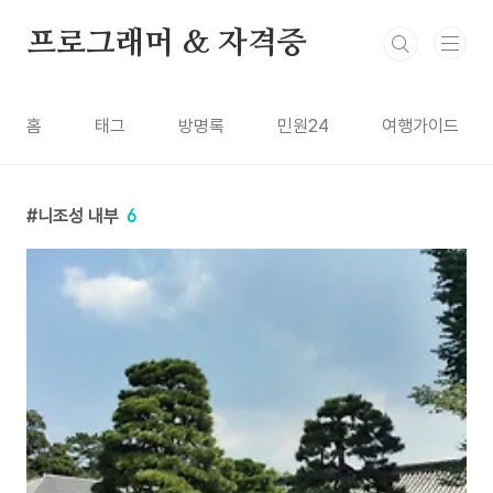
본문 바로가기
프로그래머 & 자격증
홈
태그
방명록
민원24
여행가이드
니조성 내부
6