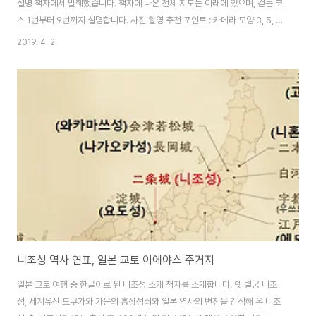
설명 책자에서 발췌했습니다. 책자에 나온 전체 지도는 아래에 있으며, 걷는 코
스 1번부터 9번까지 설명합니다. 사진 촬영 추천 포인트 : 카메라 모양 3, 5, 7,
8번니조성 내부 찻집 : 8번, 청류원 향운정기념품 / 찻집 : 1번 동쪽 성문과
2019. 4. 2.
400년 기념 전시관 사이 그리고 휴게소는 니조성 돌담, 청류원, 녹색 정원 옆
에 있습니다. 이곳에서 어른들만 하는 연기 태우기 가능하며 자판기도 있습니
다. 1. 동쪽 성문니조성의 정문으로 1662년경에 만들어졌다. 축성 당시는 지금
과 같이 망루 아래문(2층)이었으나, 간에이(1624-1644년) 시대 니조성 행
차 당시는 천황을 2층에서 내려다보지 못하도록 개조되었다고 한다. 2...
니조성 역사 연표, 일본 교토 이에야스 주거지
일본 교토 여행 중 한글어로 된 니조성 소개 책자를 소개합니다. 옛 별궁 니조
성, 세계유산 도쿠가와 가문의 흥상성쇠와 일본 역사의 변천을 간직해 온 니조