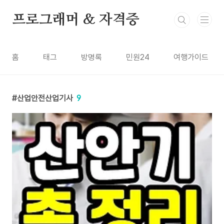
본문 바로가기
프로그래머 & 자격증
홈
태그
방명록
민원24
여행가이드
산업안전산업기사
9