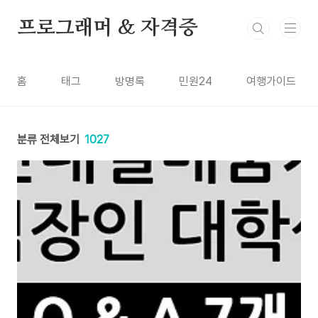
본문 바로가기
프로그래머 & 자격증
홈
태그
방명록
민원24
여행가이드
분류 전체보기
1027