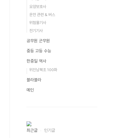
요양보호사
운전 관련 & 버스
위험물기사
전기기사
공무원 군무원
중등 고등 수능
한중일 역사
위진남북조 100화
블라블라
메인
최근글
인기글