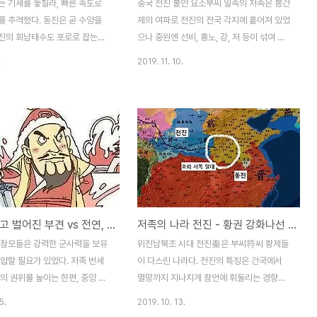
는 기세를 놓칠라, 빠른 속도로
중국 전진 불안 요소부씨 일족의 저족은 봉건
를 추격했다. 동진은 곧 수양을
제의 여파로 전진의 전국 각지에 흩어져 있었
진의 회남태수도 포로로 잡는다.
으나 중원엔 선비, 흉노, 강, 저 등이 섞여 살
의 전선이 꽤 길었기에 동진의 추
고 있었다. 겉으론 부강한 국가였으나 내부적
.
2019. 11. 10.
지 오래가진 못했다. 후방의 전진
으론 결코 안정적이라 볼 수 없는 불안 요소
니 버티고 있었기에 비수대전은
가 너무나도 뚜렷했다. "내가 대업을 이은 지
 난다. 부견은 모용수의 부대만이
30년. 사방은 대략 평정되었으나 오직 동남
며 퇴각했기에 그곳으로 몸을 의
한구석만은 아직 왕화를 입히지 못하고 있었
고픔과 화살에 맞은 통증 때문에
다." 이전에 부견은모용수 - 관군장군, 경조윤
견은 회수 부근에서 한 백성에게
전연 마지막 황제 모용위 - 신흥후모용위 동
적다리를 받자 비단 열 필과 솜
생 모용충 - 평양태수구지 양통 - 평원장군,
사하기도 했다. "폐하께서는 안락
남진주자사전량 장천석 - 귀의후강족 요장 -
 느끼셔서 스스로 위험과 곤경에
양무장군에 임명했었다. 비수대전 이후 중국
호뢰를 두고 벌어진 부견 vs 전연, 모용선비 모용수 [40화]
저족의 나라 전진 - 황권 강화나선 부견 왕맹 39화
습니다. 신은 폐하의 자식이고 폐
전진이 빠르게 해체된 이유다. 결국 부견은
아버지이시니 어찌 자식이 그 아버
왕맹의 간언과는 정반대의 행위를 벌인 것이
 참모들은 강력한 군사력을 보유
위진남북조 시대 전진秦은 부씨符씨 황제들
고서 보답을 바랍니까!" 전진군의
다. 매우 위험하고 누구나가 우려할만한 조치
압할 필요가 있었다. 저족 번세
이 다스린 나라다. 전진의 특징은 건국에서
 선봉군이..
였다. 중..
의 권위를 높이는 한편, 중앙 정
멸망까지 지나치게 참언에 휘둘리는 경향이
 확충을 위한 일화로 보는 것이
짙었다는 것이다. 부견의 조부 부홍의 성은
5.
2019. 10. 13.
 이외에도 제후왕들의 작위를 공
원래 포蒲씨로 "초부응왕草付應王"이란 참