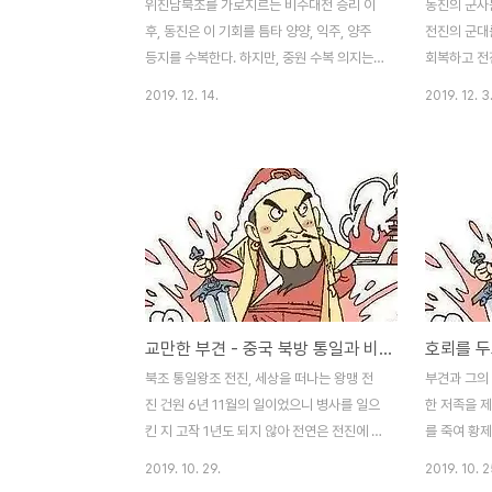
위진남북조를 가로지르는 비수대전 승리 이
동진의 군사
후, 동진은 이 기회를 틈타 양양, 익주, 양주
전진의 군대
등지를 수복한다. 하지만, 중원 수복 의지는
회복하고 전
약해 회수와 관중 일대의 요충지는 얼마 안
그러나 전진
2019. 12. 14.
2019. 12. 3
가 다시 잃는다. 전진 멸망의 원인은 비수대
격전도 그다
전 패배이다. 국력이 크게 손상된 것은 아님
군대가 떡하
에도 부견의 무리한 융화 정책이 불러온 부작
그걸로 끝이
용으로 볼 수 있다. 강제적으로 살던 곳을 떠
진을 유지하
나 중원의 낯선 곳으로 이주한 이민족들의 고
지했다. 배
충을 부견은 이해했을까?황실과 가까운 저족
힘들었던 부
들은 국가의 중심부가 아닌 변방으로 나간 것
밥과 돼지 넓
에 만족했을까? 부견은 꿈만 좇았지 현실적
열 근을 하
인 감각이 매우 떨어지던 인물로 보인다. "왕
함에 싫증을
교만한 부견 - 중국 북방 통일과 비수대전 [41화]
맹 같은 시어머니"가 곁에 없는 "뜬구름 잡기
처하게 되셨
대마왕 부견"의 패망은 어찌 보면 당연할지도
하는 신의 
북조 통일왕조 전진, 세상을 떠나는 왕맹 전
부견과 그의
모르겠다. 큰일을 치룬 위진남북조 시대 동진
지를 봉양하
진 건원 6년 11월의 일이었으니 병사를 일으
한 저족을 제
효무제 사마요는..
전선이 길었고
킨 지 고작 1년도 되지 않아 전연은 전진에 멸
를 죽여 황제
망했다. 전연을 멸망시킨 부견은 양주의 전량
부의 군사력
2019. 10. 29.
2019. 10. 2
국 장천석에서 투항을 권했고 장천석은 번국
합리적이다.