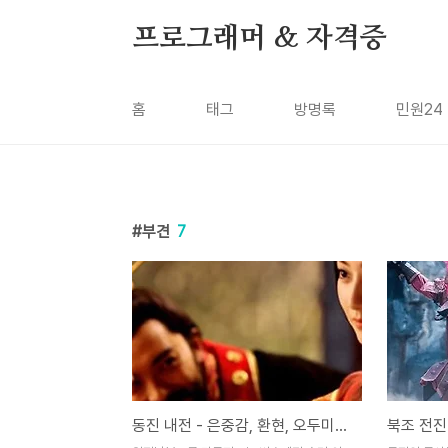
본문 바로가기
프로그래머 & 자격증
홈
태그
방명록
민원24
부견
7
동진 내전 - 은중감, 환현, 오두미도 손은, 삼국지 [44화]