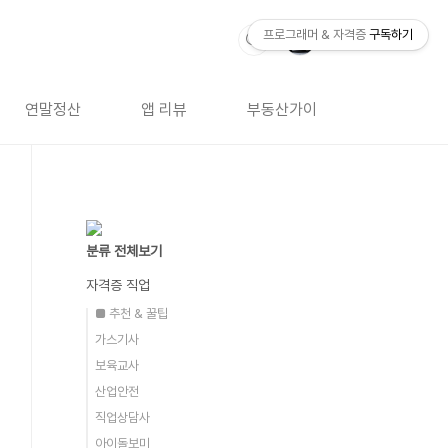
프로그래머 & 자격증
구독하기
연말정산
앱 리뷰
부동산가이드
자격증 
분류 전체보기
자격증 직업
■ 추천 & 꿀팁
가스기사
보육교사
산업안전
직업상담사
아이돌보미