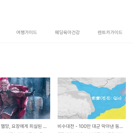
여행가이드
웨딩육아건강
렌트카가이드
북조 전진 멸망, 요장에게 피살된 비수대전 주인공 부견 [43화]
비수대전 - 100만 대군 막아낸 동진 북부병 [42화]