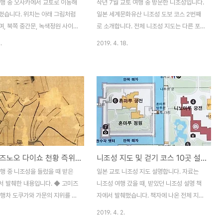
여행 중 오사카에서 교토로 이동해
작년 7월 교토 여행 중 방문한 니조성입니다.
했습니다. 위치는 아래 그림처럼
일본 세계문화유산 니조성 도보 코스 2번째
, 북쪽 중간문, 녹색정원 사이
로 소개합니다. 전체 니조성 지도는 다른 포
조성 청류원 예쁘다는 이야기를 듣
스트[바로가기] 참고해 주시고 이 포스트에
.
2019. 4. 18.
 대신, 청류원 빨리 갈 수 있는 동
선 총 4곳 사진 소개합니다. [일본 세계문화
하는 분들도 많아요. 저는 서쪽
유산 니조성] 동쪽 성문, 당문, 모모야마문남
 니조성 남쪽, 서쪽을 돌아 북
쪽 중간문서남 모퉁이 망루서쪽 다리북쪽 중
로 향했습니다. 밟으면 건강에 좋
간문 니조성 바깥 해자를 끼고 걷는 도보 코
멩이들을 지나면 교토 니조성 청
스는 역사 유적지 탐방보다는 경치 좋은 공원
 담벼락 건너로 보입니다. 아래
을 걷는 느낌입니다. 외곽이라 볼만한 건물이
 위에 보이는 건물이 청류원입니
나 유적지는 없고, 잘 만들어진 조경 구경하
018년 7월 중순, 서있기만 해도
기 좋습니다. ◆ 남쪽 중간문 1626년에 지어
흐르닌 한여름에 방문했습니다. 아
진 문으로 쇼군, 천황이 머물던 혼마루 궁전
일본 고미즈노오 다이쇼 천황 즉위식 열린 교토 니조성
니조성 지도 및 걷기 코스 10곳 설명, 동쪽 성문~청류원
 여름에는 팥빙수를 팝니다. 그리
으로 가려면, 이곳 남문과 서문을 지나야 합
는 청류원 들어가는 문. 건물 2
니다. 니조성이라는 유적지 보단 경치 좋은
행 중 니조성을 들렀을 때 받은
일본 교토 니조성 지도 설명합니다. 자료는
져 있습니다. 한쪽에선 앉아서 휴
공원에 온 느낌입니다. ◆ 서남 모퉁이 망루
서 발췌한 내용입니다. ◆ 고미즈
니조성 여행 갔을 때, 받았던 니조성 설명 책
.
실제로 망루에 오르..
 행차 도쿠가와 가문의 지위를 다
자에서 발췌했습니다. 책자에 나온 전체 지도
2대 쇼군 히데타다의 딸 가즈코가
는 아래에 있으며, 걷는 코스 1번부터 9번까
2019. 4. 2.
고미즈노오 천황의 중궁이 되었다.
지 설명합니다. 사진 촬영 추천 포인트 : 카메