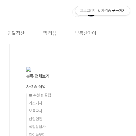
프로그래머 & 자격증
구독하기
연말정산
앱 리뷰
부동산가이드
자격증 
분류 전체보기
자격증 직업
■ 추천 & 꿀팁
가스기사
보육교사
산업안전
직업상담사
아이돌보미