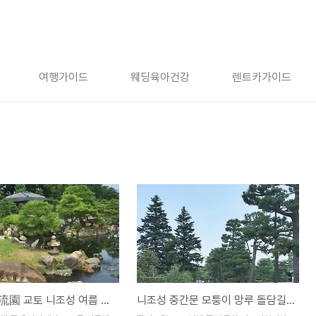
여행가이드
웨딩육아건강
렌트카가이드
청류원淸流園 교토 니조성 여름 사진 (거상 스미노쿠라 료이)
니조성 중간문 모퉁이 망루 돌담길, 일본 교토 유적