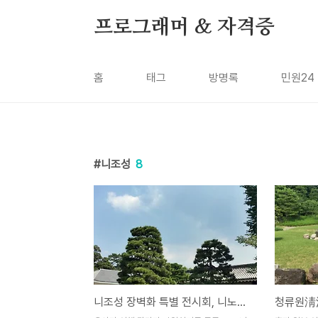
본문 바로가기
프로그래머 & 자격증
홈
태그
방명록
민원24
니조성
8
니조성 장벽화 특별 전시회, 니노마루 어전 입구와 조종