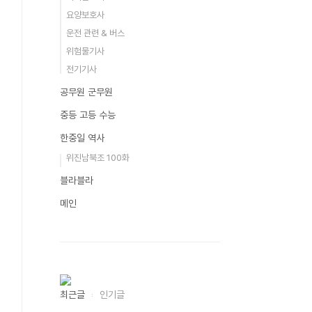
요양보호사
운전 관련 & 버스
위험물기사
전기기사
공무원 군무원
중등 고등 수능
한중일 역사
위진남북조 100화
블라블라
메인
최근글
인기글