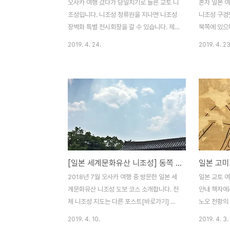
오사카 여행 갔다가 당일치기로 들른 교토 니
혼자 일본 
조성입니다. 니조성 청류원을 지나면 니조성
니조성 구경
장벽화 특별 전시회장을 갈 수 있습니다. 제
북쪽에 있으며
가 갔을 때는 니조성 건축 400주년 기념 특
입니다. 니
2019. 4. 24.
2019. 4. 23
별 전시회였는데 지금도 하는진 모르겠군요.
고 서쪽 코스
니조성 장벽화 특별 전시회에는 사진 촬영이
쪽 코스 선택
절대 불가한 니노마루 어전의 유물이 전시되
코스를 선택해
어 있습니다. 일본에서도 국보급 보물로 분류
쪽 청류원으
되는 유물들이라 보존에 각별히 신경쓰는 것
아진다는 돌
들이죠. 이런 유물들을 한 자리에 모아 전시
류원 건물이
하는 곳입니다. 심지어 문짝을 뜯어 통째로
사진 오른쪽
보관하고 있습니다. 그걸 이 전시회에서 볼
다. 저는 2
수 있는 것이죠. 입구 근처에 있는 곳이라 니
땀이 줄줄 
[일본 세계문화유산 니조성] 동쪽 성문, 당문, 모모야마문
조성 들어가자마자 고개를 오른쪽으로 돌리
래 사진처럼
면 바로 보입니다. 니조성 입구 오른쪽에 되
고 바로 보이
2018년 7월 오사카 여행 중 방문한 일본 세
일본 교토 여
게 큰 휴게소가 있는데 거기 바로 옆이라 눈
채로 나뉘어
계문화유산 니조성 도보 코스 소개합니다. 전
안내 책자에
에도 잘 띱니다. 워낙에 공개..
식을 취하는 .
체 니조성 지도는 다른 포스트[바로가기] 참
노오 천황의
고해 주시고 이 포스트에선 총 4곳 사진 소개
지기 위해 
2019. 4. 10.
2019. 4. 3.
합니다. 동쪽 성문동남 모퉁이 망루당문모모
1620년 