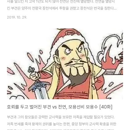
사를 일으킨 지 고작 1년도 되지 않아 전연은 전진에 멸망했다. 전연을 멸망시
킨 부견은 양주의 전량국 장천석에서 투항을 권했고 장천석은 번국을 칭한다.
이후 부견은 요장을 보내 양주를 함락시키고 장천석은 장안으로 끌려와 시중,
2019. 10. 29.
비부상서, 귀의후에 봉해진다. 이후 그는 비수대전에서 패배할 당시 동진에 투
항하여 효무제에게 중용되었다. 그러나 부견에게 좋지 않은 일이 벌어졌으니,
건원 11년(375), 왕맹이 51세의 나이로 사망했다. 그는 죽기 직전 유소를 올렸
다. "폐하는 공업이 쉽게 이뤄진 게 아니라는 사실을 알고 응당 전전긍긍하며
여림심연如臨深淵(두려워하고 조심하고 삼가며, 깊은 못 가에 서 있는 듯, 얇
은 얼음을 밟듯 하라..
호뢰를 두고 벌어진 부견 vs 전연, 모용선비 모용수 [40화]
부견과 그의 참모들은 강력한 군사력을 보유한 저족을 제압할 필요가 있었다.
저족 번세를 죽여 황제의 권위를 높이는 한편, 중앙 정부의 군사력 확충을 위한