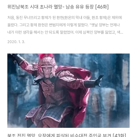
위진남북조 시대 초나라 멸망- 남송 유유 등장 [46화]
처음, 동진 무너뜨리고 황제가 된 환현(환온의 막내 아들, 환초 황제)은 제위에
올랐다. 그리고 황제 환현은 변범지에게 이렇게 말했다. "옛날 양부는 언제나
내가 이런 생각을 해서는 안 되도록 말렸었어. 이제 심복인 양부를 잃었고, 색원
도 잃었다고. 그러니 무모하게 이런 당돌한 일을 함에 있어 하늘의 뜻을 헤아릴
2020. 1. 3.
필요가 있겠는가?" 아마도 남조에서 환현을 따르는 무리에서도 환현의 동진 황
위 찬위에 대한 의견이 분분했던 것으로 보인다. 그러나 그 이전부터 범상치 않
은 ㅠㅠ가 기회를 엿보고 있었다. 애초 그는 환현이 환온의 아들이기에 높은 직
책에 오르는 것엔 찬성했지만 마침내 황제의 자리까지 빼앗자 두고 볼 수가 없
었다. 환현도 그가 신경 쓰이긴 했지만 그렇게 심각하게 생각하진 않았었다. 이
제 갓 황제가 된..
북조 전진 멸망, 요장에게 피살된 비수대전 주인공 부견 [43화]