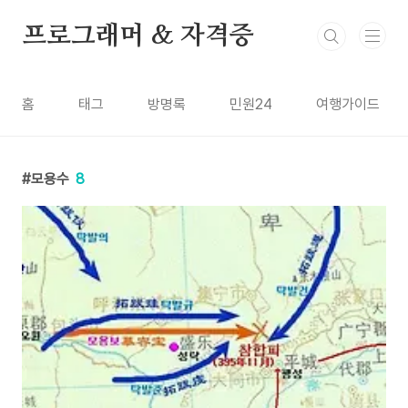
본문 바로가기
프로그래머 & 자격증
홈
태그
방명록
민원24
여행가이드
모용수
8