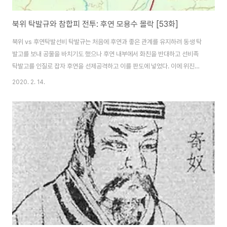
북위 탁발규와 참합피 전투: 후연 모용수 몰락 [53화]
북위 vs 후연탁발선비 탁발규는 처음에 후연과 좋은 관계를 유지하려 동생 탁
발고를 보내 공물을 바치기도 했으나 후연 내부에서 화친을 반대하고 선비족
탁발고를 인질로 잡자 후연을 선제공격하고 이를 판도에 넣었다. 이에 위진남
북조 시대 강자였던 후연은 태자 모용보, 모용농, 모용린 등으로 반격을 개시했
2020. 2. 14.
으나 패배한다. 그렇지만 영특했던 모용수도 말년엔 어리석은 모습을 보였으니
북위에겐 기회였다. 태자 모용보에게 명해 북위를 공벌케 했다. 성공하면 자연
스레 보위를 이을 수 있었다는 계산을 했지만, 착오였다. 동진 효무제 태원 20
년(395) 8월, 탁발규는 변경의 병사를 뒤로 물러나게 한 뒤 기습할 생각이었
다. 대장 장연의 계책이었다. "연나라 군사는 최근 적교를 활대에서 격파하고,
장자에서 모용영(서연)을 멸..