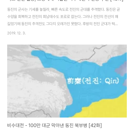
동진의 군사는 기세를 놓칠라, 빠른 속도로 전진의 군대를 추격했다. 동진은 곧
수양을 회복하고 전진의 회남태수도 포로로 잡는다. 그러나 전진의 전선이 꽤
길었기에 동진의 추격전도 그다지 오래가진 못했다. 후방의 전진 군대가 떡하
니 버티고 있었기에 비수대전은 그걸로 끝이 난다. 부견은 모용수의 부대만이
2019. 12. 3.
진을 유지하며 퇴각했기에 그곳으로 몸을 의지했다. 배고픔과 화살에 맞은 통
증 때문에 힘들었던 부견은 회수 부근에서 한 백성에게 밥과 돼지 넓적다리를
받자 비단 열 필과 솜 열 근을 하사하기도 했다. "폐하께서는 안락함에 싫증을
느끼셔서 스스로 위험과 곤경에 처하게 되셨습니다. 신은 폐하의 자식이고 폐
하는 신의 아버지이시니 어찌 자식이 그 아버지를 봉양하고서 보답을 바랍니
까!" 전진군의 전선이 길었고 선봉군이..
비수대전 - 100만 대군 막아낸 동진 북부병 [42화]