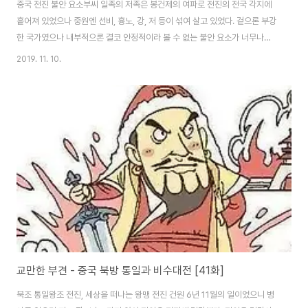
중국 전진 불안 요소부씨 일족의 저족은 봉건제의 여파로 전진의 전국 각지에
흩어져 있었으나 중원엔 선비, 흉노, 강, 저 등이 섞여 살고 있었다. 겉으론 부강
한 국가였으나 내부적으론 결코 안정적이라 볼 수 없는 불안 요소가 너무나도
뚜렷했다. "내가 대업을 이은 지 30년. 사방은 대략 평정되었으나 오직 동남 한
2019. 11. 10.
구석만은 아직 왕화를 입히지 못하고 있었다." 이전에 부견은모용수 - 관군장
군, 경조윤전연 마지막 황제 모용위 - 신흥후모용위 동생 모용충 - 평양태수구
지 양통 - 평원장군, 남진주자사전량 장천석 - 귀의후강족 요장 - 양무장군에
임명했었다. 비수대전 이후 중국 전진이 빠르게 해체된 이유다. 결국 부견은 왕
맹의 간언과는 정반대의 행위를 벌인 것이다. 매우 위험하고 누구나가 우려할
만한 조치였다. 중..
교만한 부견 - 중국 북방 통일과 비수대전 [41화]
북조 통일왕조 전진, 세상을 떠나는 왕맹 전진 건원 6년 11월의 일이었으니 병