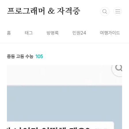
본문 바로가기
프로그래머 & 자격증
홈
태그
방명록
민원24
여행가이드
중등 고등 수능
105