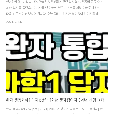
안녕하세요~ 반갑습니다. 오늘은 많은분들이 찾던 답지였죠. 우공비 중등 수학
3 하 답지 를 올렸습니다. 이 글 맨 아래에 있으니 스크롤 제일 아래로 내리신
다음 바로 확인해 보시면 됩니다. 오늘 올리는 답지가 의미없이 답안지를 베껴
쓰는 것에 그치지 않고 꼭 문제 풀이하고 나서 답안을 확인하는 용도로 그 용도
2021. 7. 14.
로만 쓰였으면 좋겠습니다. ~~ 우공비 중등 수학3 하 답지 는 정말 답안을 맞
춰보실 사람들을 위하여 업로드해두는 자료에요. 가끔은 학원, 과외 선생님들
에게 답안을 지워달라는 항의 연락을 받네요… ㅜㅡㅜ 여기 학생들은 그렇지
않을거라고 기대하고 있답니다. ^^* 그럼 우공비 중등 수학3 하 답지 다운로드
방법은 글 아래에 있습니다. 답안지 PDF 파일이 열리지 않는다는 학생이 있는
데요. PDF View..
완자 생명과학1 답지 pdf - 1학년 문제집이자 3학년 선행 교재
완자 생명과학1 답지 pdf [2021] 2015 개정 답지 다운로드 링크 [출판사] 완