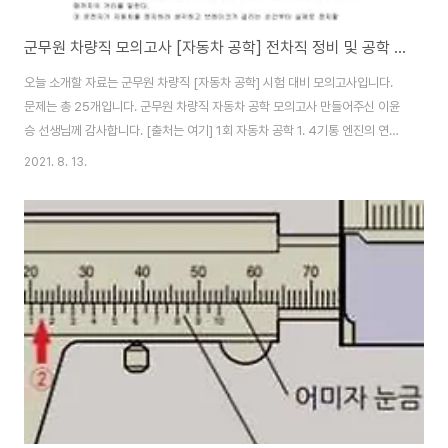
군무원 차량직 모의고사 [자동차 공학] 전차직 정비 및 공학 기출 요약
오늘 소개할 자료는 군무원 차량직 [자동차 공학] 시험 대비 모의고사입니다.
문제는 총 25개입니다. 군무원 차량직 자동차 공학 모의고사 만들어주신 이윤
승 선생님께 감사합니다. [출처는 여기] 1회 자동차 공학 1. 4기통 엔진의 연소
실 체적이 50cc이고, 압축비가 11:1 일 때 엔진의 총배기량은 얼마인가? ①
2021. 8. 13.
1500cc ② 2000cc ③ 5000cc ④ 5500cc 2. 자동차를 크게 두 가지로
분류하였을 때 이것과 섀시로 나눌 수 있다. 다음 중 이것에 해당되는 것은 무엇
인가? ① 전장(電裝) ② 동력전달장치 ③ 엔진 ④ 차체 3. 다음 중 윤거에 대한
설명으로 거리가 먼 것은? ① 좌우 타이어 접지면의 중심선 사이의 거리를 뜻
한다. ② 복륜의 경우 한쪽 2개의 타이어 중간점에서 반대쪽 중간점..