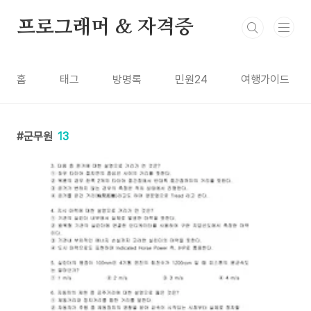
본문 바로가기
프로그래머 & 자격증
홈
태그
방명록
민원24
여행가이드
군무원
13