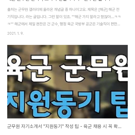
출처는 군무원 갤러리에 올라온 개념글 중 하나이고요. 제목은 [해군] 해군 전
기직입니다. 라는 글입니다. 그런 말이 있죠. ""해군 가지 말라고 했잖아....ㅋㅋ
ㅋ"" 해군에서 제일 괜찬은 건 군수, 행정 육군 국방부 공군은 기술직이 편한데
해군은 기술직이 노가다라고요. 군무원 갤러리 분들 ... 절대 오지 마세요. 죽습
2021. 1. 9.
니다. 저는 짬밥 좀 먹은 순번이고 웬만큼 해군 시스템에 대해 잘 알고 있습니
다. 해군 전기직이 왜 안 좋냐?1. 경력을 쌓을 수 없습니다.: 기술직인데 왜 전기
경력을 못 쌓나요? 하시는 분들 계실 겁니다. 해군전기직은 ​전기가 아닌 기계와
관련된 일이 99퍼센트라 보시면 됩니다.​ 기계도 엔지니어 업무가 아니고 그냥
개 쌍노가다입니다. 해군용어로 깡깡이라 하죠. 조선소 가보면 가장 밑바..
군무원 자기소개서 "지원동기" 작성 팁 - 육군 채용 시 꼭 확인하세요