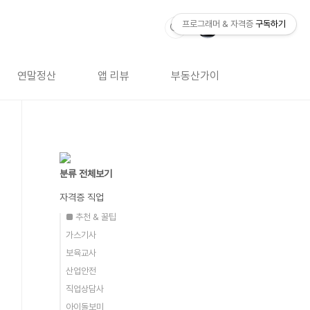
프로그래머 & 자격증
구독하기
연말정산
앱 리뷰
부동산가이드
자격증 
분류 전체보기
자격증 직업
■ 추천 & 꿀팁
가스기사
보육교사
산업안전
직업상담사
아이돌보미