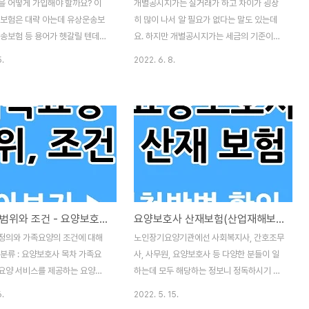
을 어떻게 가입해야 할까요? 이
개별공시지가는 실거래가 하고 차이가 굉장
 보험은 대략 아는데 유상운송보
히 많이 나서 알 필요가 없다는 말도 있는데
운송보험 등 용어가 헷갈릴 텐데
요. 하지만 개별공시지가는 세금의 기준이라
립니다. 분류 : 오토바이 보험 목
서 개별공시지가는 꼭 알아야 하는 내용입니
5.
2022. 6. 8.
토바이를 구매하셨거나 중고로 구
다. 분류 : 부동산 | 토지 목차 개별공시지가
 용어가 처음이라 많이 생소하실
란? 개별공시지가를 알려면 어떻게 이루어지
량 등록하고 번호판 받으려면 책임
는지 그 프로세스를 알면 쉽게 이해할 수 있
해야 한다는데 그게 대체 뭔지 모
어요. 그래서 표준지 공시지가를 알아야 합니
계실 겁니다. 이 글 끝까지 읽어
다. 2019년 기준으로 우리나라는 3535만
륜차 보험에 대한 궁금증은 많이
필지라고 합니다. 그중에서 표준지로 50만
다. 가입해야 하는 이유 이륜차
필지를 정해 놨어요. 계산해 보면 70필지 중
차와 마찬가지로 법적으로 책임
1개에 해당하는데 비슷한 위치의 비슷한 땅
하고 운행해야 합니다. 가입하지
들을 묶어서 대표 예라고 정한 거죠. 이걸 표
가족요양 범위와 조건 - 요양보호사 자격증은 필수
요양보호사 산재보험(산업재해보상보험) 신청 및 급여 혜택 종류
도로에서 운행이 불가능하고 과
준제라고 합니다. 매년 1월 1일에 국토부 장
됩니다. 의무적으로 가입을 해야
관이 표준지의 공시지가를 공시해요. 이 가격
정의와 가족요양의 조건에 대해
노인장기요양기관에선 사회복지사, 간호조무
 의무보험이라고도 불립니다. 더
으로 개별공시지가가 나오는 겁니다. 개별공
분류 : 요양보호사 목차 가족요
사, 사무원, 요양보호사 등 다양한 분들이 일
를 구매하게 되면 ..
시지가는 표준지하고 비교..
요양 서비스를 제공하는 요양보
하는데 모두 해당하는 정보니 정독하시기 바
스를 받는 어르신의 관계가 직계
랍니다. 분류 : 요양보호사 | 보험 목차 근골격
6.
2022. 5. 15.
를 가족 요양이라고 합니다. 여기
계 질환 요양보호사들이 가장 많이 겪는 게