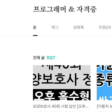
본문 바로가기
프로그래머 & 자격증
홈
태그
방명록
민원24
전체 글
1027
요양보호사 40회 시험 답안 [오후 홀수형] 필기 실기 정답 확인하세요