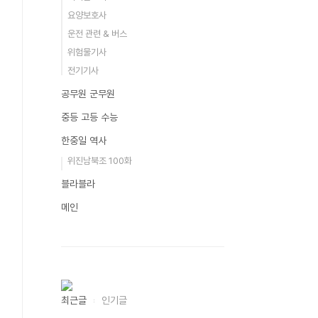
요양보호사
운전 관련 & 버스
위험물기사
전기기사
공무원 군무원
중등 고등 수능
한중일 역사
위진남북조 100화
블라블라
메인
최근글
인기글