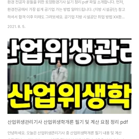
환경 전공자 분들을 위한 토양환경기사 실기 정리 pdf 파일 소개합니다. 먼저,
환경전공에서 가장 쉽게 공기업 가는 방법 알려드립니다. (지방 시설공단) 참고
하셔서 합격 이후 미래도 그려보세요. 공기업 지방 시설공단 취업 방법 XX환경
기사 취득(4학년때) 하수처리장 대행업체 중 3대 대기업에 취업 후 2년이상
2021. 8. 5.
근무(하이엔텍,구 코오롱, 티에스케이 등, 대기업에 다녀야 호봉 산정시 유리
☞다니면서 대기나 폐기물정도 기사 취득하는 것 추천) 지방 공기업 경력채용
에 응시(시설공단) 시험 없이 면접 만으로 뽑는 경우 많고 공개채용보다 시험이
있어도 시험 난이도가 많이 낮음 요렇게 하면 연봉 4000정도는 받습니다. (5
호봉정도 기준, 당직 근무시) 그러려면 토양환경기사 실기 정리 파일을 먼저 보
셔야겠죠? 다운로..
산업위생관리기사 산업위생학개론 필기 및 계산 요점 정리 pdf
안녕하세요. 오늘은 산업위생관리기사 중 산업위생학개론 필기 내용 및 계산