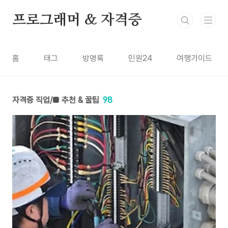
본문 바로가기
프로그래머 & 자격증
홈
태그
방명록
민원24
여행가이드
자격증 직업/■ 추천 & 꿀팁
98