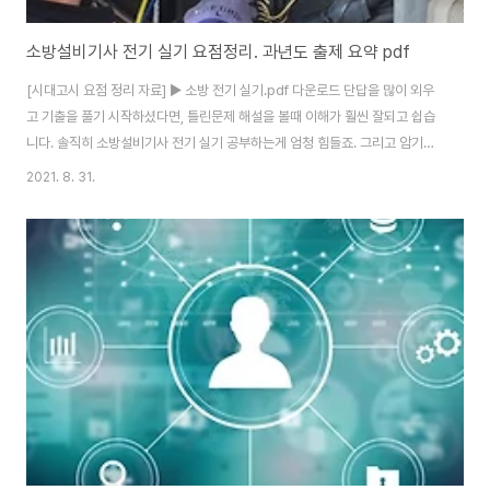
소방설비기사 전기 실기 요점정리. 과년도 출제 요약 pdf
[시대고시 요점 정리 자료] ▶ 소방 전기 실기.pdf 다운로드 단답을 많이 외우
고 기출을 풀기 시작하셨다면, 틀린문제 해설을 볼때 이해가 훨씬 잘되고 쉽습
니다. 솔직히 소방설비기사 전기 실기 공부하는게 엄청 힘들죠. 그리고 암기신
공은 70페이지가 넘어요. 하루에 공부하는 시간과 집중정도가 개인마다 다르
2021. 8. 31.
지만 최대한 빨리 끝나는 게 유리합니다. 70% 정도 외웠다면, 진도나가는 게
좋죠. 저는 75일 남은 시점에 소방설비기사 전기 실기 준비를 시작했었습니다.
kec 규정 반영한 단답암기 자료(다산에듀 카페, 다산에듀 홈페이지)를 구하고,
암기신공 자료랑 비교하면서 없어지거나 다른 부분 수정해가면서 단답암기부
터 시작했어요. 단답암기 기간은 총 10일 생각하시면 됩니다. 저처럼 머리 안
좋은 사람도 10일 정..