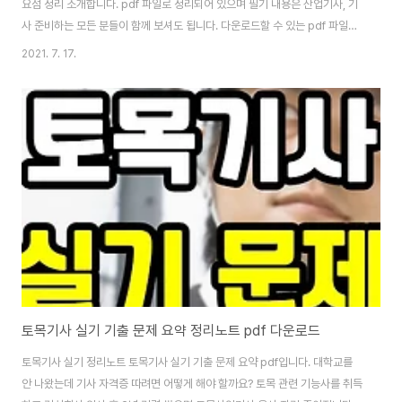
요점 정리 소개합니다. pdf 파일로 정리되어 있으며 필기 내용은 산업기사, 기
사 준비하는 모든 분들이 함께 보셔도 됩니다. 다운로드할 수 있는 pdf 파일은
글 아래에 있고, 산업위생학개론은 특히 큰 비중을 차지하므로 꼭 시간 할애하
2021. 7. 17.
여 꼼꼼하게 공부하셔야 합니다. #보건안전 ​ #보건 ​ #안전 ​ #위생 ​ #산업안전 ​
#산업위생 ​ #위생기사 ​ #안전기사 ​ #기사시험 ​ #국가시험 ​ #자격증시험 ​ #대
학생 ​ #새내기 ​ #21학번 ​ #20학번 ​ #브이로그 ​ #소통 ​ #경남 ​ #부산 ​ #경상
도 ​ #서울 ​ #경상남도 ​ #취업 ​ #취뽀 바로 아래에 산업위생기사 pdf 파일입니
다. 산업위생학개론 자료를 공..
토목기사 실기 기출 문제 요약 정리노트 pdf 다운로드
토목기사 실기 정리노트 토목기사 실기 기출 문제 요약 pdf입니다. 대학교를
안 나왔는데 기사 자격증 따려면 어떻게 해야 할까요? 토목 관련 기능사를 취득